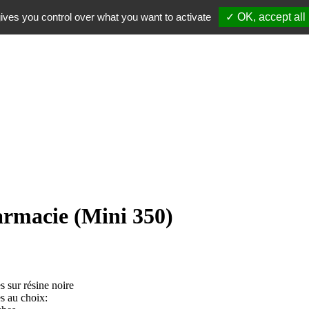
ives you control over what you want to activate
✓ OK, accept all
armacie (Mini 350)
 sur résine noire
s au choix: