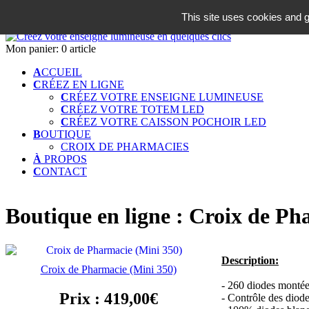
06 18 42 08 59
This site uses cookies and g
Identifiez-vous
Mon panier:
0 article
A
CCUEIL
C
RÉEZ EN LIGNE
C
RÉEZ VOTRE ENSEIGNE LUMINEUSE
C
RÉEZ VOTRE TOTEM LED
C
RÉEZ VOTRE CAISSON POCHOIR LED
B
OUTIQUE
CROIX DE PHARMACIES
À
PROPOS
C
ONTACT
Boutique en ligne : Croix de Ph
Description:
Croix de Pharmacie (Mini 350)
- 260 diodes montées
Prix : 419,00€
- Contrôle des diode