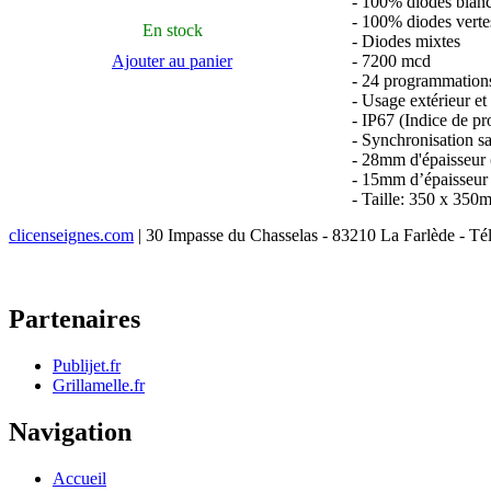
- 100% diodes blan
- 100% diodes verte
En stock
- Diodes mixtes
Ajouter au panier
- 7200 mcd
- 24 programmation
- Usage extérieur et 
- IP67 (Indice de pr
- Synchronisation s
- 28mm d'épaisseur 
- 15mm d’épaisseur 
- Taille: 350 x 350
clicenseignes.com
| 30 Impasse du Chasselas - 83210 La Farlède - Té
Partenaires
Publijet.fr
Grillamelle.fr
Navigation
Accueil