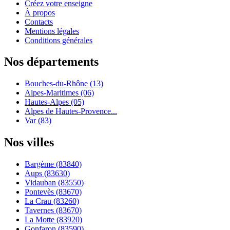
Créez votre enseigne
À propos
Contacts
Mentions légales
Conditions générales
Nos départements
Bouches-du-Rhône (13)
Alpes-Maritimes (06)
Hautes-Alpes (05)
Alpes de Hautes-Provence...
Var (83)
Nos villes
Bargème (83840)
Aups (83630)
Vidauban (83550)
Pontevès (83670)
La Crau (83260)
Tavernes (83670)
La Motte (83920)
Gonfaron (83590)