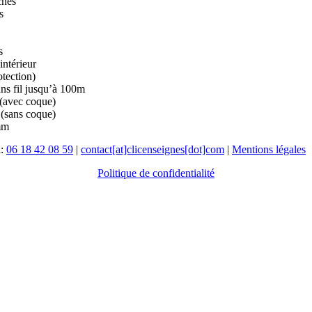
ches
s
s
intérieur
otection)
ans fil jusqu’à 100m
(avec coque)
(sans coque)
mm
l:
06 18 42 08 59
|
contact[at]clicenseignes[dot]com
|
Mentions légales
Politique de confidentialité