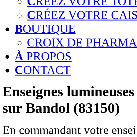
C
RÉEZ VOTRE TOT
C
RÉEZ VOTRE CAI
B
OUTIQUE
CROIX DE PHARMA
À
PROPOS
C
ONTACT
Enseignes lumineuses 
sur Bandol (83150)
En commandant votre enseig