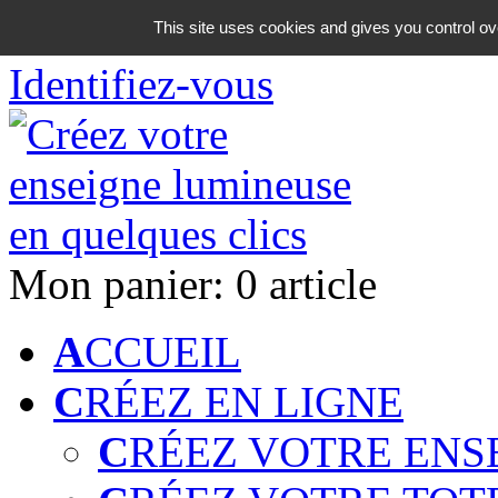
06 18 42 08 59
This site uses cookies and gives you control ov
Identifiez-vous
Mon panier:
0 article
A
CCUEIL
C
RÉEZ EN LIGNE
C
RÉEZ VOTRE ENS