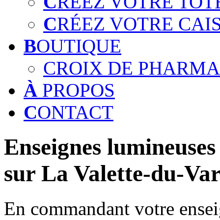
C
RÉEZ VOTRE TOT
C
RÉEZ VOTRE CAI
B
OUTIQUE
CROIX DE PHARMA
À
PROPOS
C
ONTACT
Enseignes lumineuses 
sur La Valette-du-Var
En commandant votre enseig