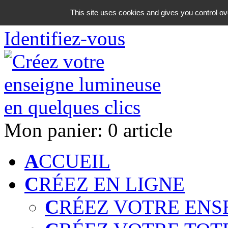
06 18 42 08 59
This site uses cookies and gives you control ov
Identifiez-vous
Mon panier:
0 article
A
CCUEIL
C
RÉEZ EN LIGNE
C
RÉEZ VOTRE ENS