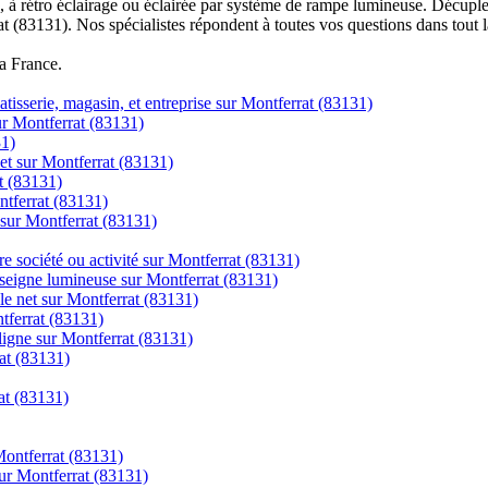
à rétro éclairage ou éclairée par système de rampe lumineuse. Décuplez
at (83131). Nos spécialistes répondent à toutes vos questions dans tout 
la France.
tisserie, magasin, et entreprise sur Montferrat (83131)
sur Montferrat (83131)
31)
net sur Montferrat (83131)
t (83131)
ntferrat (83131)
 sur Montferrat (83131)
re société ou activité sur Montferrat (83131)
nseigne lumineuse sur Montferrat (83131)
le net sur Montferrat (83131)
ntferrat (83131)
gne sur Montferrat (83131)
at (83131)
at (83131)
Montferrat (83131)
ur Montferrat (83131)