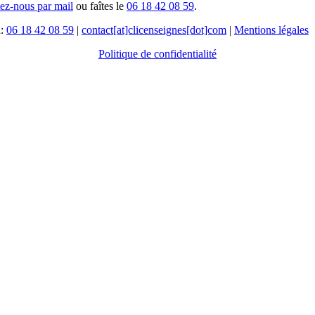
tez-nous par mail
ou faîtes le
06 18 42 08 59
.
l:
06 18 42 08 59
|
contact[at]clicenseignes[dot]com
|
Mentions légales
Politique de confidentialité