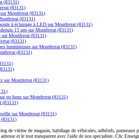
t (83131)
ferrat (83131)
 sur Montferrat (83131)
Montferrat (83131)
posite à éclairage à LED sur Montferrat (83131)
s depuis 15 ans sur Montferrat (83131)
s sur Montferrat (83131)
ferrat (83131)
mpes lumnineuses sur Montferrat (83131)
ntferrat (83131)
(83131)
 (83131)
rix sur Montferrat (83131)
131)
se en ligne sur Montferrat (83131)
t (83131)
 profile sur Montferrat (83131)
t (83131)
overing de vitrine de magasin, habillage de véhicules, adhésifs, panneau
 adresse et le tout transparent avec l'aide de nos specialiste. Clic Ense