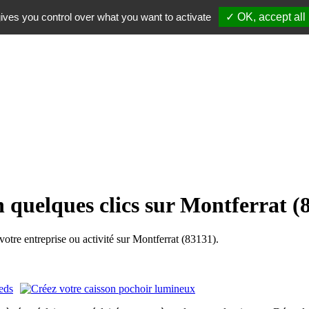
ives you control over what you want to activate
✓ OK, accept all
n quelques clics sur Montferrat (
re entreprise ou activité sur Montferrat (83131).