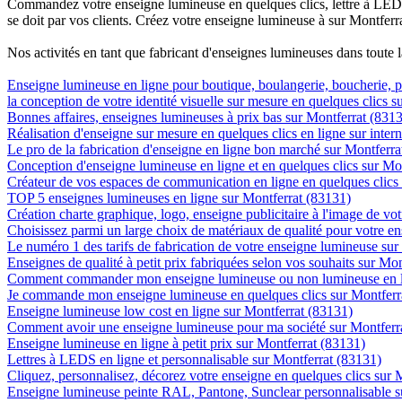
Commandez votre enseigne lumineuse en quelques clics, lettre à LED, 
se doit par vos clients. Créez votre enseigne lumineuse à sur Montferr
Nos activités en tant que fabricant d'enseignes lumineuses dans toute 
Enseigne lumineuse en ligne pour boutique, boulangerie, boucherie, pa
la conception de votre identité visuelle sur mesure en quelques clics 
Bonnes affaires, enseignes lumineuses à prix bas sur Montferrat (831
Réalisation d'enseigne sur mesure en quelques clics en ligne sur inter
Le pro de la fabrication d'enseigne en ligne bon marché sur Montferra
Conception d'enseigne lumineuse en ligne et en quelques clics sur Mo
Créateur de vos espaces de communication en ligne en quelques clics
TOP 5 enseignes lumineuses en ligne sur Montferrat (83131)
Création charte graphique, logo, enseigne publicitaire à l'image de vot
Choisissez parmi un large choix de matériaux de qualité pour votre e
Le numéro 1 des tarifs de fabrication de votre enseigne lumineuse sur 
Enseignes de qualité à petit prix fabriquées selon vos souhaits sur Mo
Comment commander mon enseigne lumineuse ou non lumineuse en li
Je commande mon enseigne lumineuse en quelques clics sur Montferr
Enseigne lumineuse low cost en ligne sur Montferrat (83131)
Comment avoir une enseigne lumineuse pour ma société sur Montferr
Enseigne lumineuse en ligne à petit prix sur Montferrat (83131)
Lettres à LEDS en ligne et personnalisable sur Montferrat (83131)
Cliquez, personnalisez, décorez votre enseigne en quelques clics sur 
Enseigne lumineuse peinte RAL, Pantone, Sunclear personnalisable s