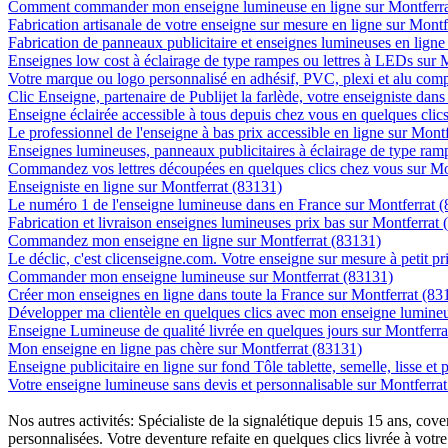
Comment commander mon enseigne lumineuse en ligne sur Montferra
Fabrication artisanale de votre enseigne sur mesure en ligne sur Mont
Fabrication de panneaux publicitaire et enseignes lumineuses en ligne
Enseignes low cost à éclairage de type rampes ou lettres à LEDs sur 
Votre marque ou logo personnalisé en adhésif, PVC, plexi et alu com
Clic Enseigne, partenaire de Publijet la farlède, votre enseigniste dan
Enseigne éclairée accessible à tous depuis chez vous en quelques clic
Le professionnel de l'enseigne à bas prix accessible en ligne sur Mont
Enseignes lumineuses, panneaux publicitaires à éclairage de type ra
Commandez vos lettres découpées en quelques clics chez vous sur Mo
Enseigniste en ligne sur Montferrat (83131)
Le numéro 1 de l'enseigne lumineuse dans en France sur Montferrat 
Fabrication et livraison enseignes lumineuses prix bas sur Montferrat
Commandez mon enseigne en ligne sur Montferrat (83131)
Le déclic, c'est clicenseigne.com. Votre enseigne sur mesure à petit p
Commander mon enseigne lumineuse sur Montferrat (83131)
Créer mon enseignes en ligne dans toute la France sur Montferrat (83
Développer ma clientèle en quelques clics avec mon enseigne lumineu
Enseigne Lumineuse de qualité livrée en quelques jours sur Montferra
Mon enseigne en ligne pas chère sur Montferrat (83131)
Enseigne publicitaire en ligne sur fond Tôle tablette, semelle, lisse et
Votre enseigne lumineuse sans devis et personnalisable sur Montferra
Nos autres activités: Spécialiste de la signalétique depuis 15 ans, c
personnalisées. Votre deventure refaite en quelques clics livrée à votre