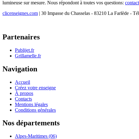
lumineuse sur mesure. Nous répondont à toutes vos questions:
contac
clicenseignes.com
| 30 Impasse du Chasselas - 83210 La Farlède - Té
Partenaires
Publijet.fr
Grillamelle.fr
Navigation
Accueil
Créez votre enseigne
À propos
Contacts
Mentions légales
Conditions générales
Nos départements
Alpes-Maritimes (06)