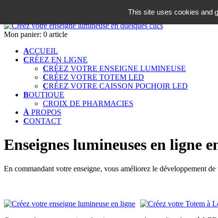
06 18 42 08 59
This site uses cookies and g
Identifiez-vous
Mon panier:
0 article
A
CCUEIL
C
RÉEZ EN LIGNE
C
RÉEZ VOTRE ENSEIGNE LUMINEUSE
C
RÉEZ VOTRE TOTEM LED
C
RÉEZ VOTRE CAISSON POCHOIR LED
B
OUTIQUE
CROIX DE PHARMACIES
À
PROPOS
C
ONTACT
Enseignes lumineuses en ligne e
En commandant votre enseigne, vous améliorez le développement de vot