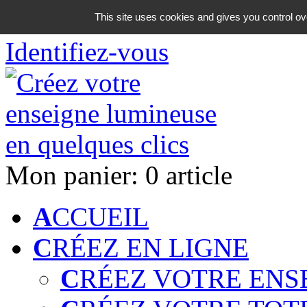
06 18 42 08 59
This site uses cookies and gives you control ov
Identifiez-vous
Mon panier:
0 article
A
CCUEIL
C
RÉEZ EN LIGNE
C
RÉEZ VOTRE ENS