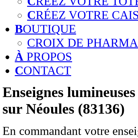
C
RÉEZ VOTRE TOT
C
RÉEZ VOTRE CAI
B
OUTIQUE
CROIX DE PHARMA
À
PROPOS
C
ONTACT
Enseignes lumineuses 
sur Néoules (83136)
En commandant votre enseig