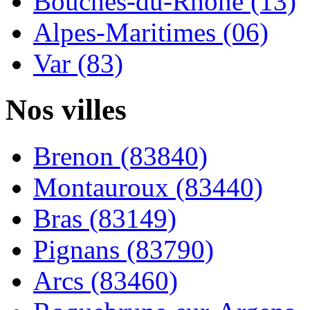
Bouches-du-Rhône (13)
Alpes-Maritimes (06)
Var (83)
Nos villes
Brenon (83840)
Montauroux (83440)
Bras (83149)
Pignans (83790)
Arcs (83460)