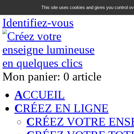
06 18 42 08 59
This site uses cookies and gives you control ov
Identifiez-vous
Mon panier:
0 article
A
CCUEIL
C
RÉEZ EN LIGNE
C
RÉEZ VOTRE ENS