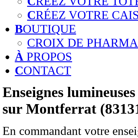
C
RÉEZ VOTRE TOT
C
RÉEZ VOTRE CAI
B
OUTIQUE
CROIX DE PHARMA
À
PROPOS
C
ONTACT
Enseignes lumineuses 
sur Montferrat (8313
En commandant votre enseig