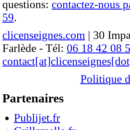
questions:
contactez-nous p
59
.
clicenseignes.com
| 30 Impa
Farlède - Tél:
06 18 42 08 
contact[at]clicenseignes[do
Politique d
Partenaires
Publijet.fr