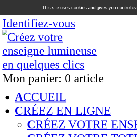
06 18 42 08 59
This site uses cookies and gives you control ov
Identifiez-vous
Mon panier:
0 article
A
CCUEIL
C
RÉEZ EN LIGNE
C
RÉEZ VOTRE ENS