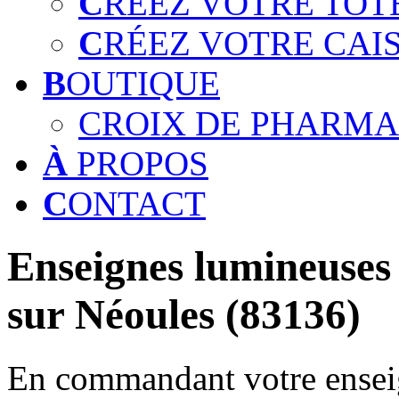
C
RÉEZ VOTRE TOT
C
RÉEZ VOTRE CAI
B
OUTIQUE
CROIX DE PHARMA
À
PROPOS
C
ONTACT
Enseignes lumineuses 
sur Néoules (83136)
En commandant votre enseig