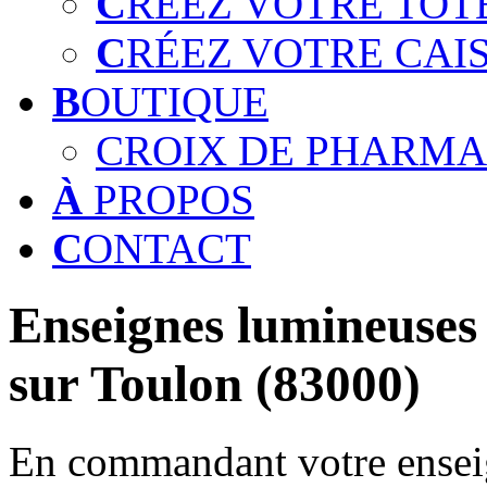
C
RÉEZ VOTRE TOT
C
RÉEZ VOTRE CAI
B
OUTIQUE
CROIX DE PHARMA
À
PROPOS
C
ONTACT
Enseignes lumineuses 
sur Toulon (83000)
En commandant votre enseig