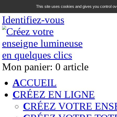
06 18 42 08 59
This site uses cookies and gives you control ov
Identifiez-vous
Mon panier:
0 article
A
CCUEIL
C
RÉEZ EN LIGNE
C
RÉEZ VOTRE ENS