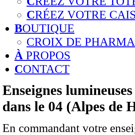
C
RÉEZ VOTRE TOT
C
RÉEZ VOTRE CAI
B
OUTIQUE
CROIX DE PHARMA
À
PROPOS
C
ONTACT
Enseignes lumineuses 
dans le 04 (Alpes de 
En commandant votre enseig