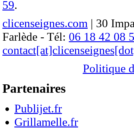
59
.
clicenseignes.com
| 30 Impa
Farlède - Tél:
06 18 42 08 
contact[at]clicenseignes[do
Politique d
Partenaires
Publijet.fr
Grillamelle.fr