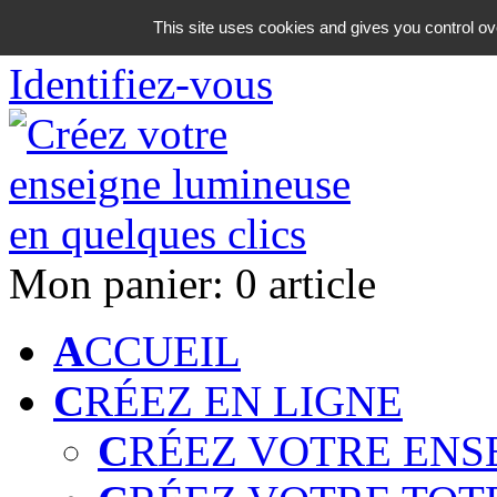
06 18 42 08 59
This site uses cookies and gives you control ov
Identifiez-vous
Mon panier:
0 article
A
CCUEIL
C
RÉEZ EN LIGNE
C
RÉEZ VOTRE ENS