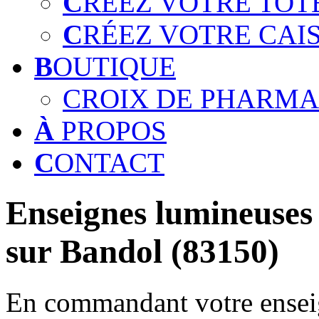
C
RÉEZ VOTRE TOT
C
RÉEZ VOTRE CAI
B
OUTIQUE
CROIX DE PHARMA
À
PROPOS
C
ONTACT
Enseignes lumineuses 
sur Bandol (83150)
En commandant votre enseig