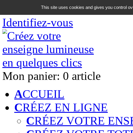
06 18 42 08 59
This site uses cookies and gives you control ov
Identifiez-vous
Mon panier:
0 article
A
CCUEIL
C
RÉEZ EN LIGNE
C
RÉEZ VOTRE ENS