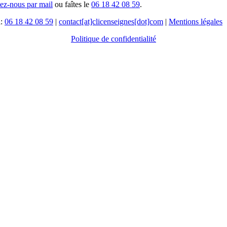
tez-nous par mail
ou faîtes le
06 18 42 08 59
.
l:
06 18 42 08 59
|
contact[at]clicenseignes[dot]com
|
Mentions légales
Politique de confidentialité