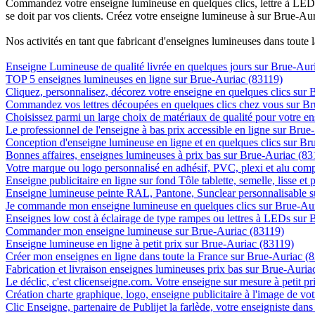
Commandez votre enseigne lumineuse en quelques clics, lettre à LED, 
se doit par vos clients. Créez votre enseigne lumineuse à sur Brue-Aur
Nos activités en tant que fabricant d'enseignes lumineuses dans toute 
Enseigne Lumineuse de qualité livrée en quelques jours sur Brue-Aur
TOP 5 enseignes lumineuses en ligne sur Brue-Auriac (83119)
Cliquez, personnalisez, décorez votre enseigne en quelques clics sur
Commandez vos lettres découpées en quelques clics chez vous sur B
Choisissez parmi un large choix de matériaux de qualité pour votre 
Le professionnel de l'enseigne à bas prix accessible en ligne sur Bru
Conception d'enseigne lumineuse en ligne et en quelques clics sur Br
Bonnes affaires, enseignes lumineuses à prix bas sur Brue-Auriac (83
Votre marque ou logo personnalisé en adhésif, PVC, plexi et alu com
Enseigne publicitaire en ligne sur fond Tôle tablette, semelle, lisse et
Enseigne lumineuse peinte RAL, Pantone, Sunclear personnalisable 
Je commande mon enseigne lumineuse en quelques clics sur Brue-Au
Enseignes low cost à éclairage de type rampes ou lettres à LEDs sur
Commander mon enseigne lumineuse sur Brue-Auriac (83119)
Enseigne lumineuse en ligne à petit prix sur Brue-Auriac (83119)
Créer mon enseignes en ligne dans toute la France sur Brue-Auriac (
Fabrication et livraison enseignes lumineuses prix bas sur Brue-Auria
Le déclic, c'est clicenseigne.com. Votre enseigne sur mesure à petit p
Création charte graphique, logo, enseigne publicitaire à l'image de vo
Clic Enseigne, partenaire de Publijet la farlède, votre enseigniste da