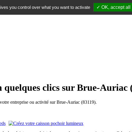
ives you control over what you want to activate
✓ OK, accept all
n quelques clics sur Brue-Auriac 
tre entreprise ou activité sur Brue-Auriac (83119).