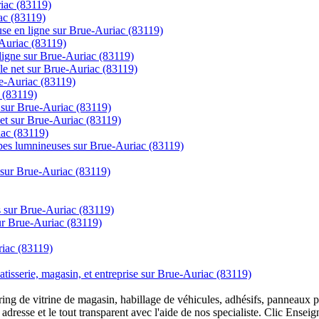
iac (83119)
ac (83119)
se en ligne sur Brue-Auriac (83119)
-Auriac (83119)
gne sur Brue-Auriac (83119)
 le net sur Brue-Auriac (83119)
ue-Auriac (83119)
 (83119)
e sur Brue-Auriac (83119)
rnet sur Brue-Auriac (83119)
iac (83119)
mpes lumnineuses sur Brue-Auriac (83119)
 sur Brue-Auriac (83119)
cs sur Brue-Auriac (83119)
sur Brue-Auriac (83119)
iac (83119)
tisserie, magasin, et entreprise sur Brue-Auriac (83119)
overing de vitrine de magasin, habillage de véhicules, adhésifs, panneau
 adresse et le tout transparent avec l'aide de nos specialiste. Clic Ense