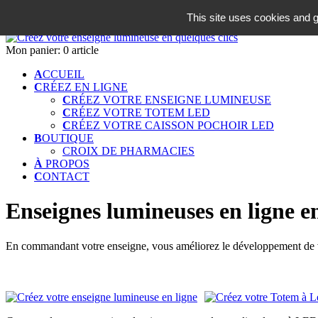
06 18 42 08 59
This site uses cookies and g
Identifiez-vous
Mon panier:
0 article
A
CCUEIL
C
RÉEZ EN LIGNE
C
RÉEZ VOTRE ENSEIGNE LUMINEUSE
C
RÉEZ VOTRE TOTEM LED
C
RÉEZ VOTRE CAISSON POCHOIR LED
B
OUTIQUE
CROIX DE PHARMACIES
À
PROPOS
C
ONTACT
Enseignes lumineuses en ligne e
En commandant votre enseigne, vous améliorez le développement de vo