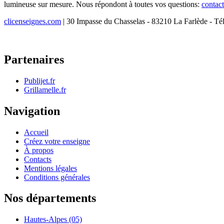
lumineuse sur mesure. Nous répondont à toutes vos questions:
contac
clicenseignes.com
| 30 Impasse du Chasselas - 83210 La Farlède - Té
Partenaires
Publijet.fr
Grillamelle.fr
Navigation
Accueil
Créez votre enseigne
À propos
Contacts
Mentions légales
Conditions générales
Nos départements
Hautes-Alpes (05)