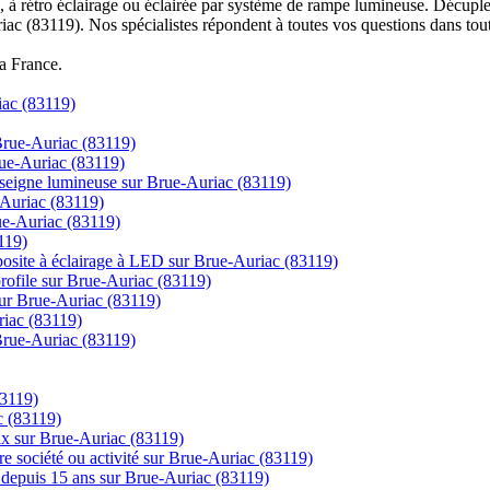
à rétro éclairage ou éclairée par système de rampe lumineuse. Décuplez
iac (83119). Nos spécialistes répondent à toutes vos questions dans tout
la France.
iac (83119)
 Brue-Auriac (83119)
rue-Auriac (83119)
enseigne lumineuse sur Brue-Auriac (83119)
e-Auriac (83119)
ue-Auriac (83119)
119)
posite à éclairage à LED sur Brue-Auriac (83119)
 profile sur Brue-Auriac (83119)
sur Brue-Auriac (83119)
riac (83119)
 Brue-Auriac (83119)
83119)
c (83119)
rix sur Brue-Auriac (83119)
tre société ou activité sur Brue-Auriac (83119)
ns depuis 15 ans sur Brue-Auriac (83119)