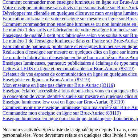
Comment commander mon enseigne lumineuse en ligne sur Brue-Aur
Votre enseigne lumineuse sans devis et personnalisable sur Brue-Auri
Développer ma clientèle en quelques clics avec mon enseigne lumineu
Fabrication artisanale de votre enseigne sur mesure en ligne sur Brue
Comment commander mon enseigne lumineuse ou non lumineuse en li
Le numéro 1 des tarifs de fabrication de votre enseigne lumineuse sur
Enseignes de qualité à petit prix fabriquées selon vos souhaits sur Br
Le numéro 1 de l'enseigne lumineuse dans en France sur Brue-Auriac
Fabrication de panneaux publicitaire et enseignes lumineuses en lign
Réalisation d'enseigne sur mesure en quelques clics en ligne sur inte
Le pro de la fabrication d'enseigne en ligne bon marché sur Brue-Aur
Enseignes lumineuses, panneaux publicitaires à éclairage de type ra
Lettres à LEDS en ligne et personnalisable sur Brue-Auriac (83119)
Créateur de vos espaces de communication en ligne en quelques clics
Enseigniste en ligne sur Brue-Auriac (83119)
Mon enseigne en ligne pas chère sur Brue-Auriac (83119)
Enseigne éclairée accessible à tous depuis chez vous en quelques cli
la conception de votre identité visuelle sur mesure en quelques clics 
Enseigne lumineuse low cost en ligne sur Brue-Auriac (83119)
Comment avoir une enseigne lumineuse pour ma société sur Brue-Aur
Commandez mon enseigne en ligne sur Brue-Auriac (83119)
Enseigne lumineuse en ligne pour boutique, boulangerie, boucherie, pa
Nos autres activités: Spécialiste de la signalétique depuis 15 ans, c
personnalisées. Votre deventure refaite en quelques clics livrée à votre