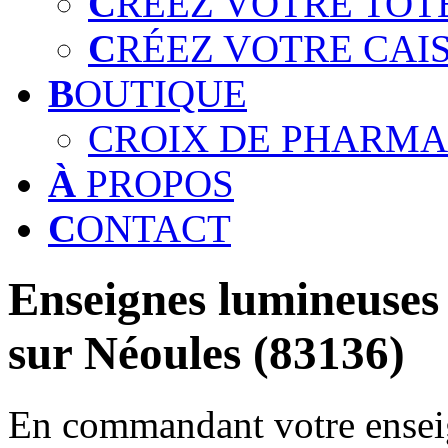
C
RÉEZ VOTRE TOT
C
RÉEZ VOTRE CAI
B
OUTIQUE
CROIX DE PHARMA
À
PROPOS
C
ONTACT
Enseignes lumineuses 
sur Néoules (83136)
En commandant votre enseig