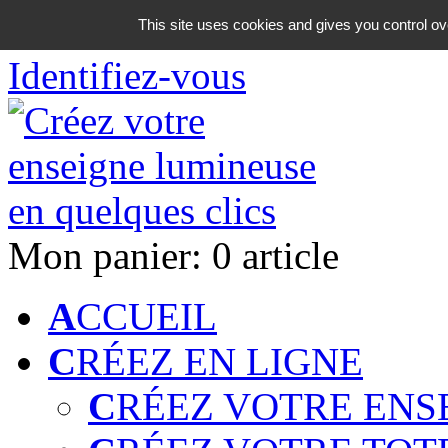
06 18 42 08 59
This site uses cookies and gives you control ov
Identifiez-vous
Mon panier:
0 article
A
CCUEIL
C
RÉEZ EN LIGNE
C
RÉEZ VOTRE ENS