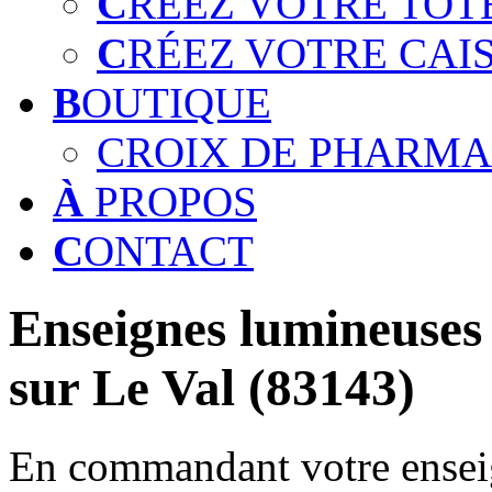
C
RÉEZ VOTRE TOT
C
RÉEZ VOTRE CAI
B
OUTIQUE
CROIX DE PHARMA
À
PROPOS
C
ONTACT
Enseignes lumineuses 
sur Le Val (83143)
En commandant votre enseig