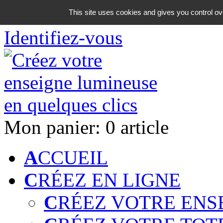
06 18 42 08 59
This site uses cookies and gives you control ov
Identifiez-vous
Mon panier:
0 article
A
CCUEIL
C
RÉEZ EN LIGNE
C
RÉEZ VOTRE ENS