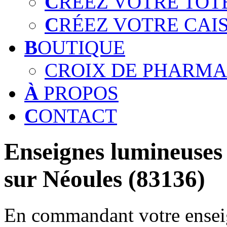
C
RÉEZ VOTRE TOT
C
RÉEZ VOTRE CAI
B
OUTIQUE
CROIX DE PHARMA
À
PROPOS
C
ONTACT
Enseignes lumineuses 
sur Néoules (83136)
En commandant votre enseig