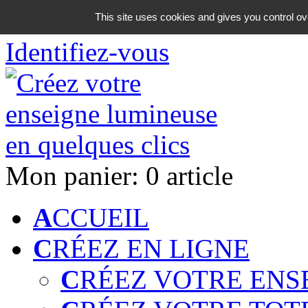
06 18 42 08 59
This site uses cookies and gives you control ov
Identifiez-vous
Mon panier:
0 article
A
CCUEIL
C
RÉEZ EN LIGNE
C
RÉEZ VOTRE ENS