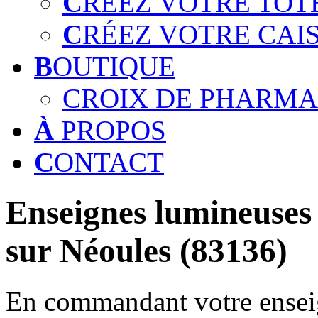
C
RÉEZ VOTRE TOT
C
RÉEZ VOTRE CAI
B
OUTIQUE
CROIX DE PHARMA
À
PROPOS
C
ONTACT
Enseignes lumineuses 
sur Néoules (83136)
En commandant votre enseig