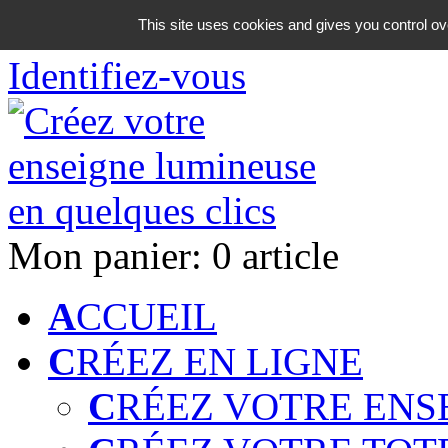
06 18 42 08 59
This site uses cookies and gives you control ov
Identifiez-vous
Mon panier:
0 article
A
CCUEIL
C
RÉEZ EN LIGNE
C
RÉEZ VOTRE ENS