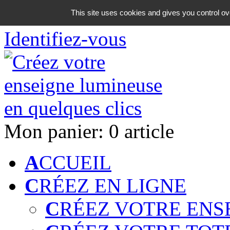
06 18 42 08 59
This site uses cookies and gives you control ov
Identifiez-vous
Mon panier:
0 article
A
CCUEIL
C
RÉEZ EN LIGNE
C
RÉEZ VOTRE ENS