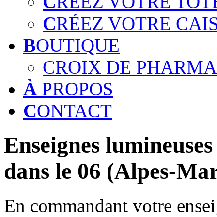
C
RÉEZ VOTRE TOT
C
RÉEZ VOTRE CAI
B
OUTIQUE
CROIX DE PHARMA
À
PROPOS
C
ONTACT
Enseignes lumineuses 
dans le 06 (Alpes-Mar
En commandant votre enseig