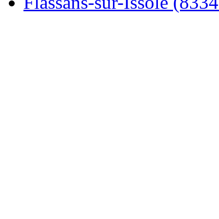
Flassans-sur-Issole (8334