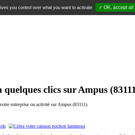
ives you control over what you want to activate
✓ OK, accept all
n quelques clics sur Ampus (8311
tre entreprise ou activité sur Ampus (83111).