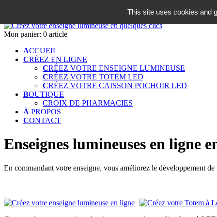
06 18 42 08 59
This site uses cookies and g
Identifiez-vous
Mon panier:
0 article
A
CCUEIL
C
RÉEZ EN LIGNE
C
RÉEZ VOTRE ENSEIGNE LUMINEUSE
C
RÉEZ VOTRE TOTEM LED
C
RÉEZ VOTRE CAISSON POCHOIR LED
B
OUTIQUE
CROIX DE PHARMACIES
À
PROPOS
C
ONTACT
Enseignes lumineuses en ligne e
En commandant votre enseigne, vous améliorez le développement de vo