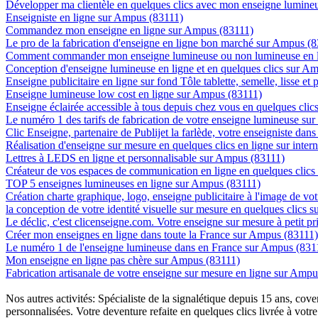
Développer ma clientèle en quelques clics avec mon enseigne lumine
Enseigniste en ligne sur Ampus (83111)
Commandez mon enseigne en ligne sur Ampus (83111)
Le pro de la fabrication d'enseigne en ligne bon marché sur Ampus (
Comment commander mon enseigne lumineuse ou non lumineuse en l
Conception d'enseigne lumineuse en ligne et en quelques clics sur A
Enseigne publicitaire en ligne sur fond Tôle tablette, semelle, lisse et
Enseigne lumineuse low cost en ligne sur Ampus (83111)
Enseigne éclairée accessible à tous depuis chez vous en quelques cli
Le numéro 1 des tarifs de fabrication de votre enseigne lumineuse sur
Clic Enseigne, partenaire de Publijet la farlède, votre enseigniste da
Réalisation d'enseigne sur mesure en quelques clics en ligne sur inte
Lettres à LEDS en ligne et personnalisable sur Ampus (83111)
Créateur de vos espaces de communication en ligne en quelques clic
TOP 5 enseignes lumineuses en ligne sur Ampus (83111)
Création charte graphique, logo, enseigne publicitaire à l'image de vo
la conception de votre identité visuelle sur mesure en quelques clics
Le déclic, c'est clicenseigne.com. Votre enseigne sur mesure à petit 
Créer mon enseignes en ligne dans toute la France sur Ampus (83111)
Le numéro 1 de l'enseigne lumineuse dans en France sur Ampus (831
Mon enseigne en ligne pas chère sur Ampus (83111)
Fabrication artisanale de votre enseigne sur mesure en ligne sur Amp
Nos autres activités: Spécialiste de la signalétique depuis 15 ans, c
personnalisées. Votre deventure refaite en quelques clics livrée à votre