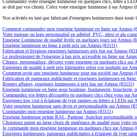
Commandez votre enseigne lumineuse en quelques clics, lettre à LED, 
se doit par vos clients. Créez votre enseigne lumineuse à sur Ampus (8
Nos activités en tant que fabricant d'enseignes lumineuses dans toute 
Comment commander mon enseigne lumineuse en ligne sur Ampus (
Votre marque ou logo personnalisé en adhésif, PVC, plexi et alu com
Enseigne Lumineuse de qualité livrée en quelques jours sur Ampus (
Enseigne lumineuse en ligne à petit prix sur Ampus (83111)
Fabrication et livraison enseignes lumineuses prix bas sur Ampus (83
Le professionnel de l'enseigne à bas prix accessible en ligne sur Amp
Cliquez, personnalisez, décorez votre enseigne en quelques clics sur
Enseignes de qualité à petit prix fabriquées selon vos souhaits sur A
Comment avoir une enseigne lumineuse pour ma société sur Ampus (
Fabrication de panneaux publicitaire et enseignes lumineuses en lign
Bonnes affaires, enseignes lumineuses à prix bas sur Ampus (83111)
Enseigne lumineuse en ligne pour boutique, boulangerie, boucherie, pa
Commandez vos lettres découpées en quelques clics chez vous sur A
Enseignes low cost à éclairage de type rampes ou lettres à LEDs sur
Votre enseigne lumineuse sans devis et personnalisable sur Ampus (8
Commander mon enseigne lumineuse sur Ampus (83111)
Enseigne lumineuse peinte RAL, Pantone, Sunclear personnalisable 
Choisissez parmi un large choix de matériaux de qualité pour votre 
Je commande mon enseigne lumineuse en quelques clics sur Ampus (
Enseignes lumineuses, panneaux publicitaires à éclairage de type ra