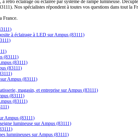
à rétro éclairage ou éclairée par système de rampe lumineuse. Décuplez
3111). Nos spécialistes répondent à toutes vos questions dans tout la F
la France.
83111)
posite à éclairage à LED sur Ampus (83111)
83111)
111)
us (83111)
 Ampus (83111)
mpus (83111)
83111)
e sur Ampus (83111)
tisserie, magasin, et entreprise sur Ampus (83111)
mpus (83111)
 Ampus (83111)
3111)
sur Ampus (83111)
enseigne lumineuse sur Ampus (83111)
83111)
mpes lumnineuses sur Ampus (83111)