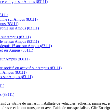
use en ligne sur Ampus (83111)
83111)
igne sur Ampus (83111)
mpus (83111)
 profile sur Ampus (83111)
cs sur Ampus (83111)
 le net sur Ampus (83111)
ns depuis 15 ans sur Ampus (83111)
rnet sur Ampus (83111)
s sur Ampus (83111)
tre société ou activité sur Ampus (83111)
 sur Ampus (83111)
prix sur Ampus (83111)
11)
us (83111)
overing de vitrine de magasin, habillage de véhicules, adhésifs, panneau
 adresse et le tout transparent avec l'aide de nos specialiste. Clic Ense