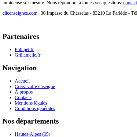
lumineuse sur mesure. Nous répondont à toutes vos questions:
contac
clicenseignes.com
| 30 Impasse du Chasselas - 83210 La Farlède - Té
Partenaires
Publijet.fr
Grillamelle.fr
Navigation
Accueil
Créez votre enseigne
À propos
Contacts
Mentions légales
Conditions générales
Nos départements
Hautes-Alpes (05)