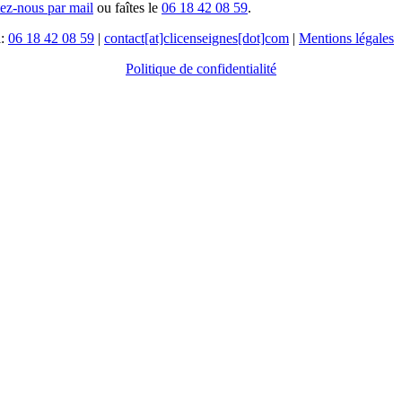
tez-nous par mail
ou faîtes le
06 18 42 08 59
.
l:
06 18 42 08 59
|
contact[at]clicenseignes[dot]com
|
Mentions légales
Politique de confidentialité