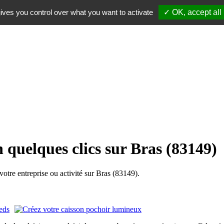
ives you control over what you want to activate
✓ OK, accept all
 quelques clics sur Bras (83149)
tre entreprise ou activité sur Bras (83149).