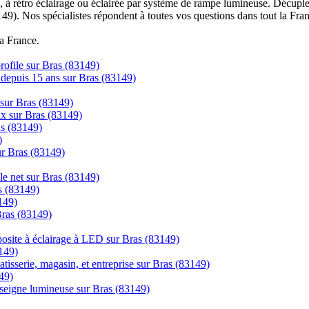
à rétro éclairage ou éclairée par système de rampe lumineuse. Décuplez
149). Nos spécialistes répondent à toutes vos questions dans tout la Fra
la France.
profile sur Bras (83149)
s depuis 15 ans sur Bras (83149)
 sur Bras (83149)
rix sur Bras (83149)
as (83149)
)
sur Bras (83149)
le net sur Bras (83149)
as (83149)
149)
Bras (83149)
posite à éclairage à LED sur Bras (83149)
149)
tisserie, magasin, et entreprise sur Bras (83149)
49)
nseigne lumineuse sur Bras (83149)