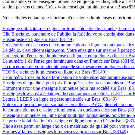
Commandez votre enseigne lumineuse en quelques clics, lettre à LED, 
se doit par vos clients. Créez votre enseigne lumineuse à sur Bras (83
Nos activités en tant que fabricant d'enseignes lumineuses dans toute 
Enseigne publicitaire en ligne sur fond Tôle tablette, semelle, lisse et 
Clic Enseigne, partenaire de Publijet la farlède, votre enseigniste dan
Enseigniste en ligne sur Bras (83149)
Créateur de vos espaces de communication en ligne en quelques clics
Le déclic, c'est clicenseigne.com. Votre enseigne sur mesure à petit p
Conception d'enseigne lumineuse en ligne et en quelques clics sur Br
Le numéro 1 de l'enseigne lumineuse dans en France sur Bras (83149
la conception de votre identité visuelle sur mesure en quelques clics 
TOP 5 enseignes lumineuses en ligne sur Bras (83149)
Le numéro 1 des tarifs de fabrication de votre enseigne lumineuse sur 
Enseignes de qualité à petit prix fabriquées selon vos souhaits sur Br
Comment avoir une enseigne lumineuse pour ma société sur Bras (83
Enseignes low cost à éclairage de type rampes ou lettres à LEDs sur 
Lettres à LEDS en ligne et personnalisable sur Bras (83149)
Votre marque ou logo personnalisé en adhésif, PVC, plexi et alu com
Je commande mon enseigne lumineuse en quelques clics sur Bras (83
Enseigne lumineuse en ligne pour boutique, boulangerie, boucherie, pa
Le pro de la fabrication d'enseigne en ligne bon marché sur Bras (831
Choisissez parmi un large choix de matériaux de qualité pour votre e
Bonnes affaires, enseignes lumineuses à prix bas sur Bras (83149)