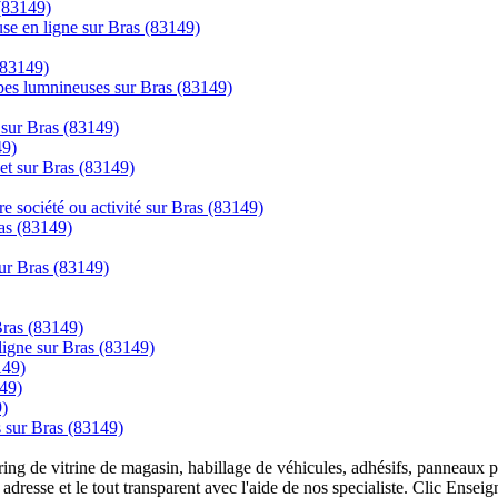
 (83149)
se en ligne sur Bras (83149)
(83149)
mpes lumnineuses sur Bras (83149)
 sur Bras (83149)
49)
net sur Bras (83149)
re société ou activité sur Bras (83149)
as (83149)
ur Bras (83149)
Bras (83149)
gne sur Bras (83149)
149)
149)
9)
s sur Bras (83149)
overing de vitrine de magasin, habillage de véhicules, adhésifs, panneau
 adresse et le tout transparent avec l'aide de nos specialiste. Clic Ense