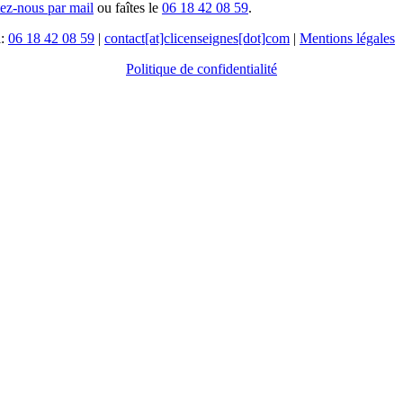
tez-nous par mail
ou faîtes le
06 18 42 08 59
.
l:
06 18 42 08 59
|
contact[at]clicenseignes[dot]com
|
Mentions légales
Politique de confidentialité