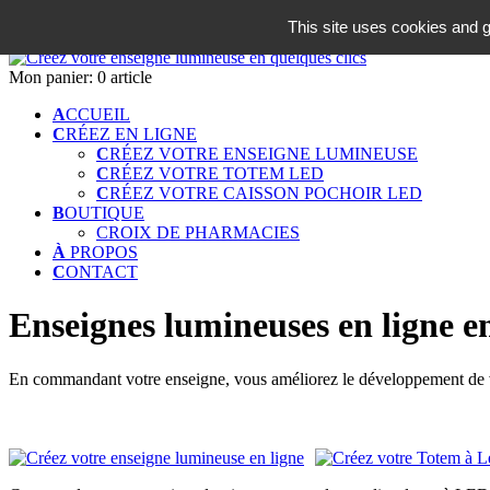
06 18 42 08 59
This site uses cookies and g
Identifiez-vous
Mon panier:
0 article
A
CCUEIL
C
RÉEZ EN LIGNE
C
RÉEZ VOTRE ENSEIGNE LUMINEUSE
C
RÉEZ VOTRE TOTEM LED
C
RÉEZ VOTRE CAISSON POCHOIR LED
B
OUTIQUE
CROIX DE PHARMACIES
À
PROPOS
C
ONTACT
Enseignes lumineuses en ligne en
En commandant votre enseigne, vous améliorez le développement de vo