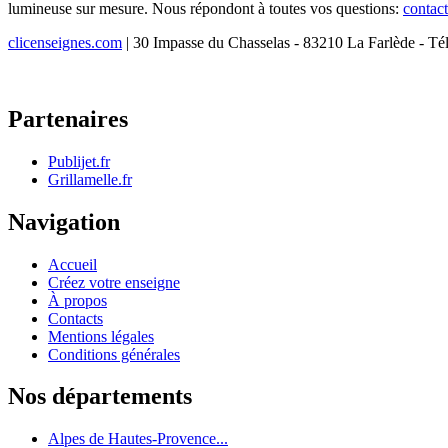
lumineuse sur mesure. Nous répondont à toutes vos questions:
contac
clicenseignes.com
| 30 Impasse du Chasselas - 83210 La Farlède - Té
Partenaires
Publijet.fr
Grillamelle.fr
Navigation
Accueil
Créez votre enseigne
À propos
Contacts
Mentions légales
Conditions générales
Nos départements
Alpes de Hautes-Provence...