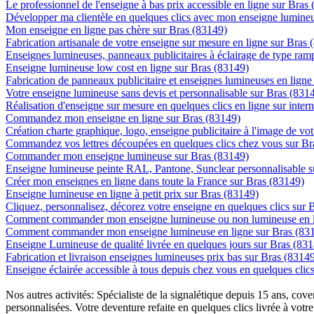
Le professionnel de l'enseigne à bas prix accessible en ligne sur Bras
Développer ma clientèle en quelques clics avec mon enseigne lumineu
Mon enseigne en ligne pas chère sur Bras (83149)
Fabrication artisanale de votre enseigne sur mesure en ligne sur Bras 
Enseignes lumineuses, panneaux publicitaires à éclairage de type ra
Enseigne lumineuse low cost en ligne sur Bras (83149)
Fabrication de panneaux publicitaire et enseignes lumineuses en ligne
Votre enseigne lumineuse sans devis et personnalisable sur Bras (831
Réalisation d'enseigne sur mesure en quelques clics en ligne sur inter
Commandez mon enseigne en ligne sur Bras (83149)
Création charte graphique, logo, enseigne publicitaire à l'image de vot
Commandez vos lettres découpées en quelques clics chez vous sur Br
Commander mon enseigne lumineuse sur Bras (83149)
Enseigne lumineuse peinte RAL, Pantone, Sunclear personnalisable s
Créer mon enseignes en ligne dans toute la France sur Bras (83149)
Enseigne lumineuse en ligne à petit prix sur Bras (83149)
Cliquez, personnalisez, décorez votre enseigne en quelques clics sur 
Comment commander mon enseigne lumineuse ou non lumineuse en li
Comment commander mon enseigne lumineuse en ligne sur Bras (83
Enseigne Lumineuse de qualité livrée en quelques jours sur Bras (83
Fabrication et livraison enseignes lumineuses prix bas sur Bras (8314
Enseigne éclairée accessible à tous depuis chez vous en quelques clic
Nos autres activités: Spécialiste de la signalétique depuis 15 ans, c
personnalisées. Votre deventure refaite en quelques clics livrée à votre