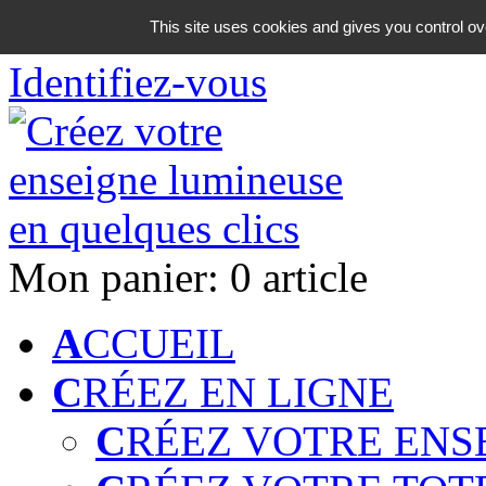
06 18 42 08 59
This site uses cookies and gives you control ov
Identifiez-vous
Mon panier:
0 article
A
CCUEIL
C
RÉEZ EN LIGNE
C
RÉEZ VOTRE ENS