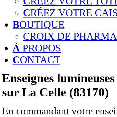
C
RÉEZ VOTRE TOT
C
RÉEZ VOTRE CAI
B
OUTIQUE
CROIX DE PHARMA
À
PROPOS
C
ONTACT
Enseignes lumineuses 
sur La Celle (83170)
En commandant votre enseig