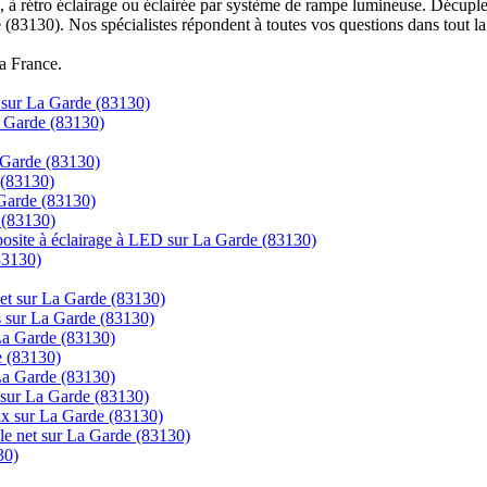
à rétro éclairage ou éclairée par système de rampe lumineuse. Décuplez
 (83130). Nos spécialistes répondent à toutes vos questions dans tout la
la France.
e sur La Garde (83130)
a Garde (83130)
a Garde (83130)
 (83130)
 Garde (83130)
 (83130)
posite à éclairage à LED sur La Garde (83130)
83130)
rnet sur La Garde (83130)
cs sur La Garde (83130)
 La Garde (83130)
e (83130)
 La Garde (83130)
 sur La Garde (83130)
rix sur La Garde (83130)
 le net sur La Garde (83130)
30)