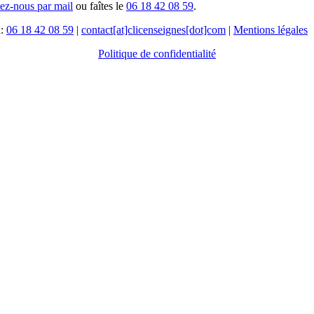
tez-nous par mail
ou faîtes le
06 18 42 08 59
.
l:
06 18 42 08 59
|
contact[at]clicenseignes[dot]com
|
Mentions légales
Politique de confidentialité