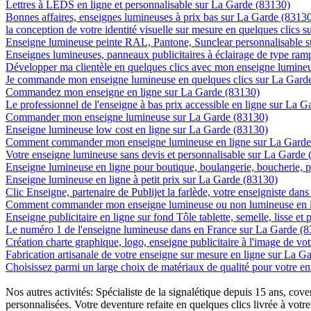
Lettres à LEDS en ligne et personnalisable sur La Garde (83130)
Bonnes affaires, enseignes lumineuses à prix bas sur La Garde (8313
la conception de votre identité visuelle sur mesure en quelques clics 
Enseigne lumineuse peinte RAL, Pantone, Sunclear personnalisable 
Enseignes lumineuses, panneaux publicitaires à éclairage de type ra
Développer ma clientèle en quelques clics avec mon enseigne lumine
Je commande mon enseigne lumineuse en quelques clics sur La Gard
Commandez mon enseigne en ligne sur La Garde (83130)
Le professionnel de l'enseigne à bas prix accessible en ligne sur La 
Commander mon enseigne lumineuse sur La Garde (83130)
Enseigne lumineuse low cost en ligne sur La Garde (83130)
Comment commander mon enseigne lumineuse en ligne sur La Garde
Votre enseigne lumineuse sans devis et personnalisable sur La Garde
Enseigne lumineuse en ligne pour boutique, boulangerie, boucherie, pa
Enseigne lumineuse en ligne à petit prix sur La Garde (83130)
Clic Enseigne, partenaire de Publijet la farlède, votre enseigniste da
Comment commander mon enseigne lumineuse ou non lumineuse en l
Enseigne publicitaire en ligne sur fond Tôle tablette, semelle, lisse et
Le numéro 1 de l'enseigne lumineuse dans en France sur La Garde (
Création charte graphique, logo, enseigne publicitaire à l'image de vo
Fabrication artisanale de votre enseigne sur mesure en ligne sur La G
Choisissez parmi un large choix de matériaux de qualité pour votre 
Nos autres activités: Spécialiste de la signalétique depuis 15 ans, c
personnalisées. Votre deventure refaite en quelques clics livrée à votre