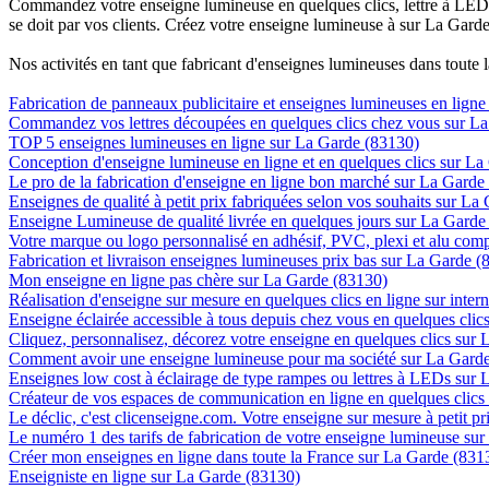
Commandez votre enseigne lumineuse en quelques clics, lettre à LED, 
se doit par vos clients. Créez votre enseigne lumineuse à sur La Garde
Nos activités en tant que fabricant d'enseignes lumineuses dans toute 
Fabrication de panneaux publicitaire et enseignes lumineuses en lign
Commandez vos lettres découpées en quelques clics chez vous sur L
TOP 5 enseignes lumineuses en ligne sur La Garde (83130)
Conception d'enseigne lumineuse en ligne et en quelques clics sur L
Le pro de la fabrication d'enseigne en ligne bon marché sur La Garde
Enseignes de qualité à petit prix fabriquées selon vos souhaits sur La
Enseigne Lumineuse de qualité livrée en quelques jours sur La Garde
Votre marque ou logo personnalisé en adhésif, PVC, plexi et alu com
Fabrication et livraison enseignes lumineuses prix bas sur La Garde (
Mon enseigne en ligne pas chère sur La Garde (83130)
Réalisation d'enseigne sur mesure en quelques clics en ligne sur inte
Enseigne éclairée accessible à tous depuis chez vous en quelques cli
Cliquez, personnalisez, décorez votre enseigne en quelques clics sur
Comment avoir une enseigne lumineuse pour ma société sur La Gard
Enseignes low cost à éclairage de type rampes ou lettres à LEDs sur
Créateur de vos espaces de communication en ligne en quelques clics
Le déclic, c'est clicenseigne.com. Votre enseigne sur mesure à petit p
Le numéro 1 des tarifs de fabrication de votre enseigne lumineuse sur
Créer mon enseignes en ligne dans toute la France sur La Garde (831
Enseigniste en ligne sur La Garde (83130)