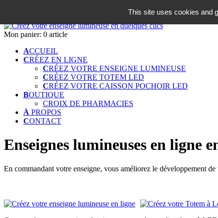
06 18 42 08 59
This site uses cookies and g
Identifiez-vous
Mon panier:
0 article
A
CCUEIL
C
RÉEZ EN LIGNE
C
RÉEZ VOTRE ENSEIGNE LUMINEUSE
C
RÉEZ VOTRE TOTEM LED
C
RÉEZ VOTRE CAISSON POCHOIR LED
B
OUTIQUE
CROIX DE PHARMACIES
À
PROPOS
C
ONTACT
Enseignes lumineuses en ligne e
En commandant votre enseigne, vous améliorez le développement de vo