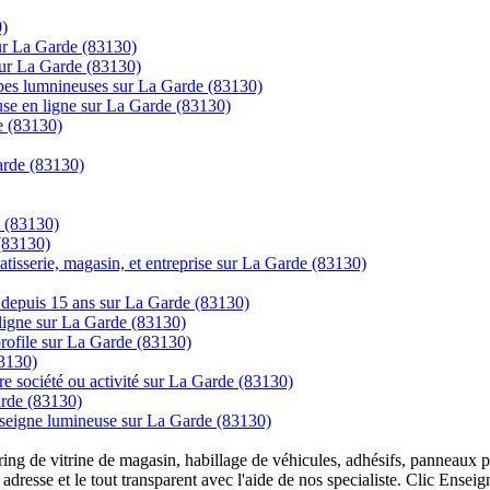
0)
sur La Garde (83130)
sur La Garde (83130)
mpes lumnineuses sur La Garde (83130)
use en ligne sur La Garde (83130)
e (83130)
Garde (83130)
 (83130)
 (83130)
tisserie, magasin, et entreprise sur La Garde (83130)
ns depuis 15 ans sur La Garde (83130)
igne sur La Garde (83130)
 profile sur La Garde (83130)
83130)
tre société ou activité sur La Garde (83130)
arde (83130)
enseigne lumineuse sur La Garde (83130)
overing de vitrine de magasin, habillage de véhicules, adhésifs, panneau
 adresse et le tout transparent avec l'aide de nos specialiste. Clic Ense