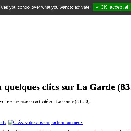
ives you control over what you want to activate
✓ OK, accept all
n quelques clics sur La Garde (83
tre entreprise ou activité sur La Garde (83130).