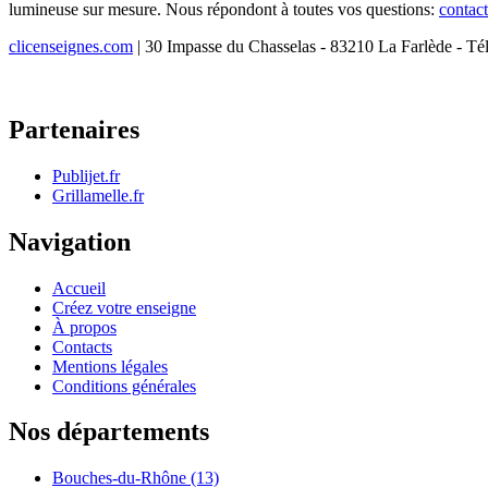
lumineuse sur mesure. Nous répondont à toutes vos questions:
contac
clicenseignes.com
| 30 Impasse du Chasselas - 83210 La Farlède - Té
Partenaires
Publijet.fr
Grillamelle.fr
Navigation
Accueil
Créez votre enseigne
À propos
Contacts
Mentions légales
Conditions générales
Nos départements
Bouches-du-Rhône (13)