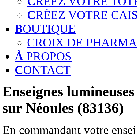
C
RÉEZ VOTRE TOT
C
RÉEZ VOTRE CAI
B
OUTIQUE
CROIX DE PHARMA
À
PROPOS
C
ONTACT
Enseignes lumineuses 
sur Néoules (83136)
En commandant votre enseig