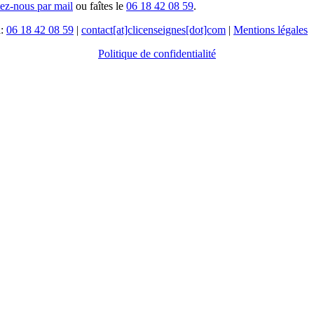
tez-nous par mail
ou faîtes le
06 18 42 08 59
.
l:
06 18 42 08 59
|
contact[at]clicenseignes[dot]com
|
Mentions légales
Politique de confidentialité