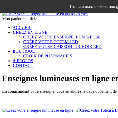
06 18 42 08 59
This site uses cookies and g
Identifiez-vous
Mon panier:
0 article
A
CCUEIL
C
RÉEZ EN LIGNE
C
RÉEZ VOTRE ENSEIGNE LUMINEUSE
C
RÉEZ VOTRE TOTEM LED
C
RÉEZ VOTRE CAISSON POCHOIR LED
B
OUTIQUE
CROIX DE PHARMACIES
À
PROPOS
C
ONTACT
Enseignes lumineuses en ligne en
En commandant votre enseigne, vous améliorez le développement de vo