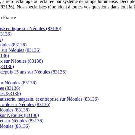
à rétro éclairage ou éclairée par système de rampe lumineuse. Décuplez
(83136). Nos spécialistes répondent à toutes vos questions dans tout la 
la France.
se en ligne sur Néoules (83136)
83136)
6)
éoules (83136)
cs sur Néoules (83136)
3136)
rix sur Néoules (83136)
(83136)
ns depuis 15 ans sur Néoules (83136)
sur Néoules (83136)
les (83136)
les (83136)
tisserie, magasin, et entreprise sur Néoules (83136)
 profile sur Néoules (83136)
 Néoules (83136)
 sur Néoules (83136)
net sur Néoules (83136)
 Néoules (83136)