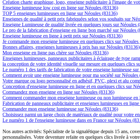
Création charte graphique, logo, enseigne publicitaire à l'image de vot
Enseigne lumineuse low cost en ligne sur Néoules (83136)
TOP 5 enseignes lumineuses en ligne sur Néoules (83136)
Enseignes de qualité à petit prix fabriquées selon vos souhaits sur Né
Enseigne Lumineuse de qualité livrée en quelques jours sur Néoules 
Le pro de la fabrication d'enseigne en ligne bon marché sur Néoules 
Enseigne lumineuse en ligne à petit prix sur Néoules (83136)
Je commande mon enseigne lumineuse en quelques clics sur Néoules
Bonnes affaires, enseignes lumineuses à prix bas sur Néoules (83136)
Mon enseigne en ligne pas chère sur Néoules (83136)
Enseignes lumineuses, panneaux publicitaires à éclairage de type ra
la conception de votre identité visuelle sur mesure en quelques clics 
Le numéro 1 des tarifs de fabrication de votre enseigne lumineuse sur
Comment avoir une enseigne lumineuse pour ma société sur Néoules
Votre marque ou logo personnalisé en adhésif, PVC, plexi et alu com
Conception d'enseigne lumineuse en ligne et en quelques clics sur Né
Commandez mon enseigne en ligne sur Néoules (83136)
Comment commander mon enseigne lumineuse ou non lumineuse en l
Fabrication de panneaux publicitaire et enseignes lumineuses en lign
Commander mon enseigne lumineuse sur Néoules (83136)
Choisissez parmi un large choix de matériaux de qualité pour votre 
Le numéro 1 de l'enseigne lumineuse dans en France sur Néoules (83
Nos autres activités: Spécialiste de la signalétique depuis 15 ans, c
personnalisées. Votre deventure refaite en quelques clics livrée à votre