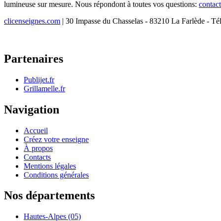
lumineuse sur mesure. Nous répondont à toutes vos questions:
contac
clicenseignes.com
| 30 Impasse du Chasselas - 83210 La Farlède - Té
Partenaires
Publijet.fr
Grillamelle.fr
Navigation
Accueil
Créez votre enseigne
À propos
Contacts
Mentions légales
Conditions générales
Nos départements
Hautes-Alpes (05)