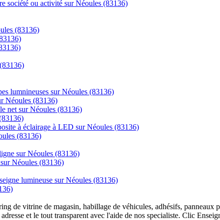
re société ou activité sur Néoules (83136)
oules (83136)
(83136)
(83136)
 (83136)
mpes lumnineuses sur Néoules (83136)
sur Néoules (83136)
 le net sur Néoules (83136)
 (83136)
posite à éclairage à LED sur Néoules (83136)
oules (83136)
igne sur Néoules (83136)
e sur Néoules (83136)
enseigne lumineuse sur Néoules (83136)
136)
overing de vitrine de magasin, habillage de véhicules, adhésifs, panneau
 adresse et le tout transparent avec l'aide de nos specialiste. Clic Ense