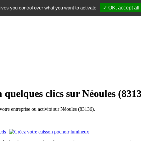
ives you control over what you want to activate
✓ OK, accept all
 quelques clics sur Néoules (831
tre entreprise ou activité sur Néoules (83136).