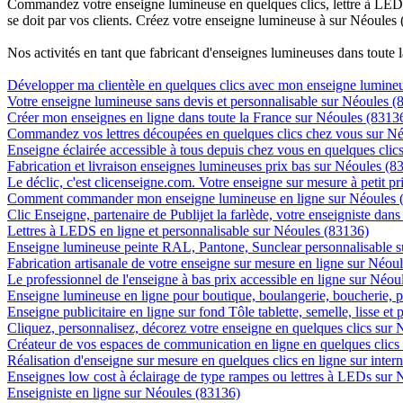
Commandez votre enseigne lumineuse en quelques clics, lettre à LED, 
se doit par vos clients. Créez votre enseigne lumineuse à sur Néoules 
Nos activités en tant que fabricant d'enseignes lumineuses dans toute 
Développer ma clientèle en quelques clics avec mon enseigne lumineu
Votre enseigne lumineuse sans devis et personnalisable sur Néoules (
Créer mon enseignes en ligne dans toute la France sur Néoules (8313
Commandez vos lettres découpées en quelques clics chez vous sur N
Enseigne éclairée accessible à tous depuis chez vous en quelques cli
Fabrication et livraison enseignes lumineuses prix bas sur Néoules (8
Le déclic, c'est clicenseigne.com. Votre enseigne sur mesure à petit p
Comment commander mon enseigne lumineuse en ligne sur Néoules 
Clic Enseigne, partenaire de Publijet la farlède, votre enseigniste da
Lettres à LEDS en ligne et personnalisable sur Néoules (83136)
Enseigne lumineuse peinte RAL, Pantone, Sunclear personnalisable 
Fabrication artisanale de votre enseigne sur mesure en ligne sur Néou
Le professionnel de l'enseigne à bas prix accessible en ligne sur Néou
Enseigne lumineuse en ligne pour boutique, boulangerie, boucherie, pa
Enseigne publicitaire en ligne sur fond Tôle tablette, semelle, lisse et
Cliquez, personnalisez, décorez votre enseigne en quelques clics sur
Créateur de vos espaces de communication en ligne en quelques clics
Réalisation d'enseigne sur mesure en quelques clics en ligne sur inter
Enseignes low cost à éclairage de type rampes ou lettres à LEDs sur
Enseigniste en ligne sur Néoules (83136)