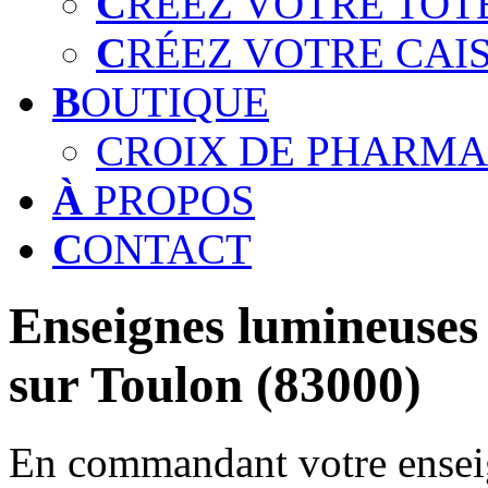
C
RÉEZ VOTRE TOT
C
RÉEZ VOTRE CAI
B
OUTIQUE
CROIX DE PHARMA
À
PROPOS
C
ONTACT
Enseignes lumineuses 
sur Toulon (83000)
En commandant votre enseig