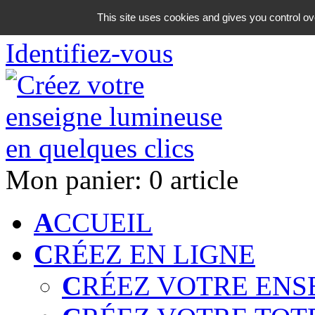
06 18 42 08 59
This site uses cookies and gives you control ov
Identifiez-vous
Mon panier:
0 article
A
CCUEIL
C
RÉEZ EN LIGNE
C
RÉEZ VOTRE ENS