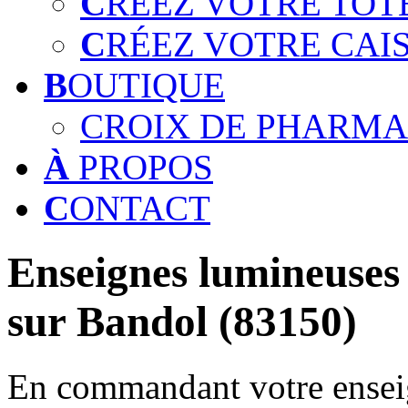
C
RÉEZ VOTRE TOT
C
RÉEZ VOTRE CAI
B
OUTIQUE
CROIX DE PHARMA
À
PROPOS
C
ONTACT
Enseignes lumineuses 
sur Bandol (83150)
En commandant votre enseig