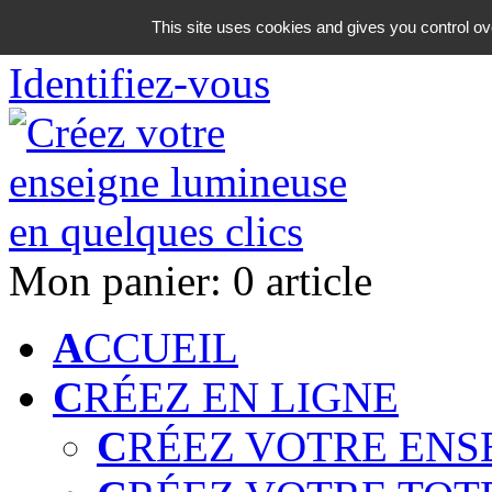
06 18 42 08 59
This site uses cookies and gives you control ov
Identifiez-vous
Mon panier:
0 article
A
CCUEIL
C
RÉEZ EN LIGNE
C
RÉEZ VOTRE ENS