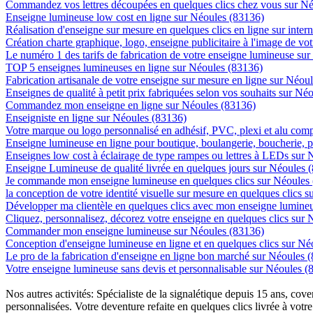
Commandez vos lettres découpées en quelques clics chez vous sur N
Enseigne lumineuse low cost en ligne sur Néoules (83136)
Réalisation d'enseigne sur mesure en quelques clics en ligne sur inter
Création charte graphique, logo, enseigne publicitaire à l'image de vot
Le numéro 1 des tarifs de fabrication de votre enseigne lumineuse sur
TOP 5 enseignes lumineuses en ligne sur Néoules (83136)
Fabrication artisanale de votre enseigne sur mesure en ligne sur Néou
Enseignes de qualité à petit prix fabriquées selon vos souhaits sur Né
Commandez mon enseigne en ligne sur Néoules (83136)
Enseigniste en ligne sur Néoules (83136)
Votre marque ou logo personnalisé en adhésif, PVC, plexi et alu com
Enseigne lumineuse en ligne pour boutique, boulangerie, boucherie, pa
Enseignes low cost à éclairage de type rampes ou lettres à LEDs sur
Enseigne Lumineuse de qualité livrée en quelques jours sur Néoules 
Je commande mon enseigne lumineuse en quelques clics sur Néoules
la conception de votre identité visuelle sur mesure en quelques clics 
Développer ma clientèle en quelques clics avec mon enseigne lumineu
Cliquez, personnalisez, décorez votre enseigne en quelques clics sur
Commander mon enseigne lumineuse sur Néoules (83136)
Conception d'enseigne lumineuse en ligne et en quelques clics sur Né
Le pro de la fabrication d'enseigne en ligne bon marché sur Néoules 
Votre enseigne lumineuse sans devis et personnalisable sur Néoules (
Nos autres activités: Spécialiste de la signalétique depuis 15 ans, c
personnalisées. Votre deventure refaite en quelques clics livrée à votre