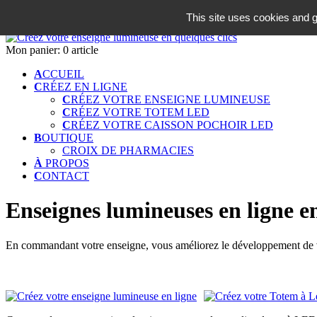
06 18 42 08 59
This site uses cookies and g
Identifiez-vous
Mon panier:
0 article
A
CCUEIL
C
RÉEZ EN LIGNE
C
RÉEZ VOTRE ENSEIGNE LUMINEUSE
C
RÉEZ VOTRE TOTEM LED
C
RÉEZ VOTRE CAISSON POCHOIR LED
B
OUTIQUE
CROIX DE PHARMACIES
À
PROPOS
C
ONTACT
Enseignes lumineuses en ligne en
En commandant votre enseigne, vous améliorez le développement de vo