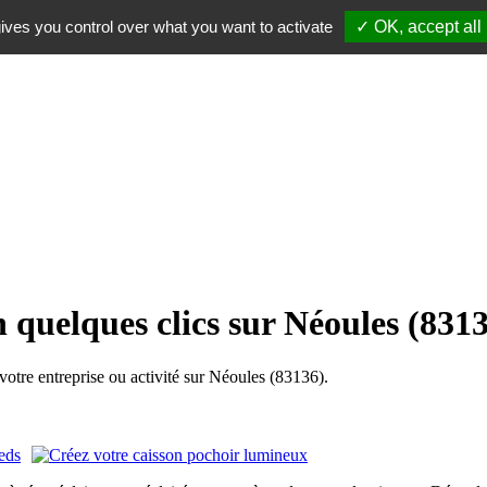
ives you control over what you want to activate
✓ OK, accept all
 quelques clics sur Néoules (831
tre entreprise ou activité sur Néoules (83136).