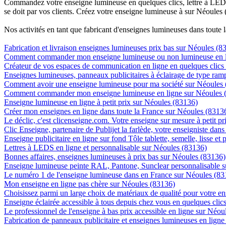
Commandez votre enseigne lumineuse en quelques clics, lettre à LED, 
se doit par vos clients. Créez votre enseigne lumineuse à sur Néoules 
Nos activités en tant que fabricant d'enseignes lumineuses dans toute 
Fabrication et livraison enseignes lumineuses prix bas sur Néoules (8
Comment commander mon enseigne lumineuse ou non lumineuse en l
Créateur de vos espaces de communication en ligne en quelques clics
Enseignes lumineuses, panneaux publicitaires à éclairage de type ra
Comment avoir une enseigne lumineuse pour ma société sur Néoules
Comment commander mon enseigne lumineuse en ligne sur Néoules 
Enseigne lumineuse en ligne à petit prix sur Néoules (83136)
Créer mon enseignes en ligne dans toute la France sur Néoules (8313
Le déclic, c'est clicenseigne.com. Votre enseigne sur mesure à petit p
Clic Enseigne, partenaire de Publijet la farlède, votre enseigniste da
Enseigne publicitaire en ligne sur fond Tôle tablette, semelle, lisse et
Lettres à LEDS en ligne et personnalisable sur Néoules (83136)
Bonnes affaires, enseignes lumineuses à prix bas sur Néoules (83136)
Enseigne lumineuse peinte RAL, Pantone, Sunclear personnalisable 
Le numéro 1 de l'enseigne lumineuse dans en France sur Néoules (83
Mon enseigne en ligne pas chère sur Néoules (83136)
Choisissez parmi un large choix de matériaux de qualité pour votre 
Enseigne éclairée accessible à tous depuis chez vous en quelques cli
Le professionnel de l'enseigne à bas prix accessible en ligne sur Néou
Fabrication de panneaux publicitaire et enseignes lumineuses en lign