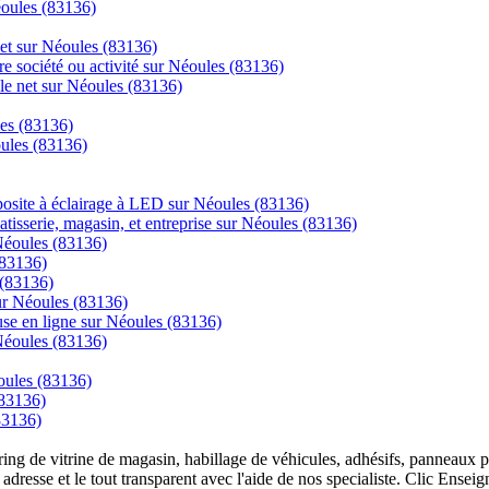
éoules (83136)
net sur Néoules (83136)
re société ou activité sur Néoules (83136)
 le net sur Néoules (83136)
les (83136)
oules (83136)
posite à éclairage à LED sur Néoules (83136)
tisserie, magasin, et entreprise sur Néoules (83136)
 Néoules (83136)
(83136)
 (83136)
sur Néoules (83136)
se en ligne sur Néoules (83136)
 Néoules (83136)
oules (83136)
(83136)
83136)
overing de vitrine de magasin, habillage de véhicules, adhésifs, panneau
 adresse et le tout transparent avec l'aide de nos specialiste. Clic Ense