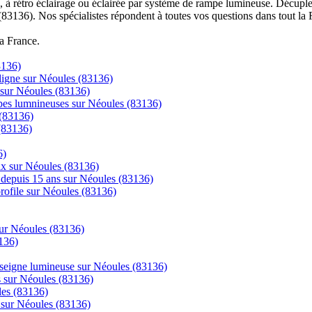
à rétro éclairage ou éclairée par système de rampe lumineuse. Décuplez
(83136). Nos spécialistes répondent à toutes vos questions dans tout la 
la France.
3136)
igne sur Néoules (83136)
 sur Néoules (83136)
mpes lumnineuses sur Néoules (83136)
 (83136)
(83136)
6)
rix sur Néoules (83136)
ns depuis 15 ans sur Néoules (83136)
 profile sur Néoules (83136)
sur Néoules (83136)
136)
enseigne lumineuse sur Néoules (83136)
cs sur Néoules (83136)
les (83136)
e sur Néoules (83136)