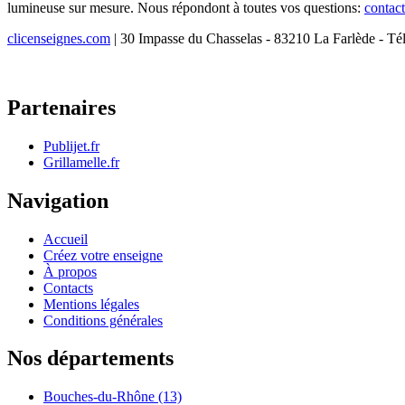
lumineuse sur mesure. Nous répondont à toutes vos questions:
contac
clicenseignes.com
| 30 Impasse du Chasselas - 83210 La Farlède - Té
Partenaires
Publijet.fr
Grillamelle.fr
Navigation
Accueil
Créez votre enseigne
À propos
Contacts
Mentions légales
Conditions générales
Nos départements
Bouches-du-Rhône (13)