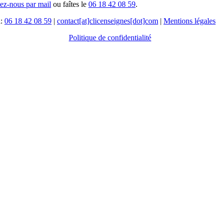
tez-nous par mail
ou faîtes le
06 18 42 08 59
.
l:
06 18 42 08 59
|
contact[at]clicenseignes[dot]com
|
Mentions légales
Politique de confidentialité