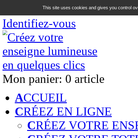
06 18 42 08 59
This site uses cookies and gives you control ov
Identifiez-vous
Mon panier:
0 article
A
CCUEIL
C
RÉEZ EN LIGNE
C
RÉEZ VOTRE ENS