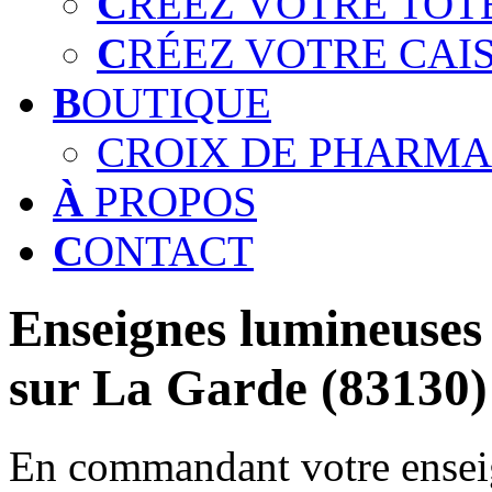
C
RÉEZ VOTRE TOT
C
RÉEZ VOTRE CAI
B
OUTIQUE
CROIX DE PHARMA
À
PROPOS
C
ONTACT
Enseignes lumineuses 
sur La Garde (83130)
En commandant votre enseig