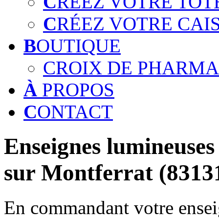
C
RÉEZ VOTRE TOT
C
RÉEZ VOTRE CAI
B
OUTIQUE
CROIX DE PHARMA
À
PROPOS
C
ONTACT
Enseignes lumineuses 
sur Montferrat (8313
En commandant votre enseig