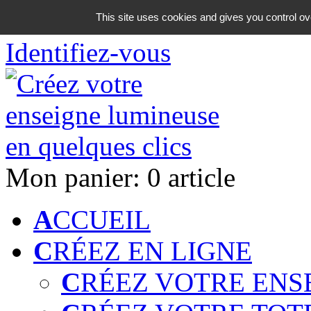
06 18 42 08 59
This site uses cookies and gives you control ov
Identifiez-vous
Mon panier:
0 article
A
CCUEIL
C
RÉEZ EN LIGNE
C
RÉEZ VOTRE ENS