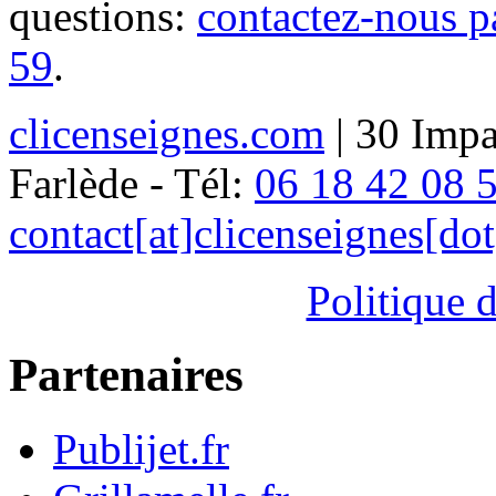
questions:
contactez-nous p
59
.
clicenseignes.com
| 30 Impa
Farlède - Tél:
06 18 42 08 
contact[at]clicenseignes[do
Politique d
Partenaires
Publijet.fr