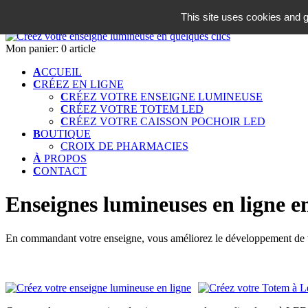
06 18 42 08 59
This site uses cookies and g
Identifiez-vous
Mon panier:
0 article
A
CCUEIL
C
RÉEZ EN LIGNE
C
RÉEZ VOTRE ENSEIGNE LUMINEUSE
C
RÉEZ VOTRE TOTEM LED
C
RÉEZ VOTRE CAISSON POCHOIR LED
B
OUTIQUE
CROIX DE PHARMACIES
À
PROPOS
C
ONTACT
Enseignes lumineuses en ligne en
En commandant votre enseigne, vous améliorez le développement de vo