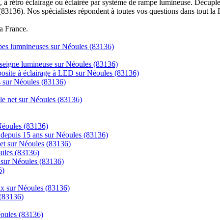
à rétro éclairage ou éclairée par système de rampe lumineuse. Décuplez
(83136). Nos spécialistes répondent à toutes vos questions dans tout la 
la France.
mpes lumnineuses sur Néoules (83136)
enseigne lumineuse sur Néoules (83136)
posite à éclairage à LED sur Néoules (83136)
cs sur Néoules (83136)
 le net sur Néoules (83136)
 Néoules (83136)
ns depuis 15 ans sur Néoules (83136)
net sur Néoules (83136)
oules (83136)
e sur Néoules (83136)
6)
rix sur Néoules (83136)
 (83136)
éoules (83136)