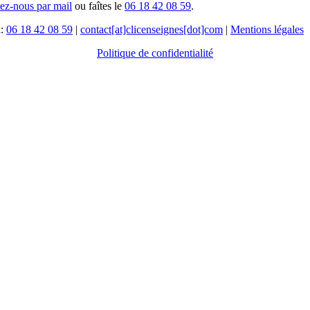
tez-nous par mail
ou faîtes le
06 18 42 08 59
.
l:
06 18 42 08 59
|
contact[at]clicenseignes[dot]com
|
Mentions légales
Politique de confidentialité