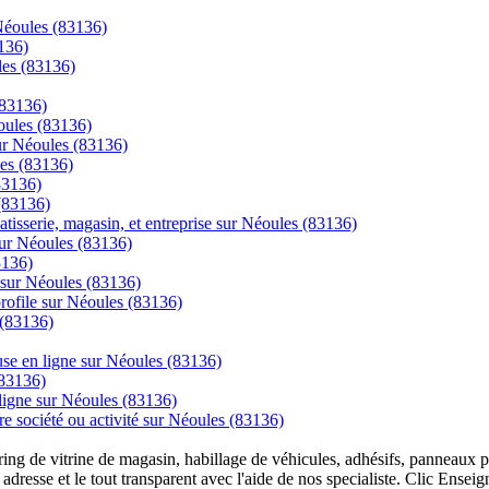
 Néoules (83136)
136)
les (83136)
(83136)
oules (83136)
sur Néoules (83136)
les (83136)
83136)
(83136)
tisserie, magasin, et entreprise sur Néoules (83136)
sur Néoules (83136)
3136)
 sur Néoules (83136)
 profile sur Néoules (83136)
 (83136)
se en ligne sur Néoules (83136)
(83136)
igne sur Néoules (83136)
re société ou activité sur Néoules (83136)
overing de vitrine de magasin, habillage de véhicules, adhésifs, panneau
 adresse et le tout transparent avec l'aide de nos specialiste. Clic Ense