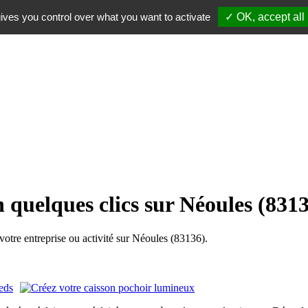
ives you control over what you want to activate
✓ OK, accept all
 quelques clics sur Néoules (831
tre entreprise ou activité sur Néoules (83136).