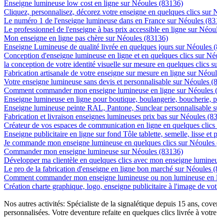
Enseigne lumineuse low cost en ligne sur Néoules (83136)
Cliquez, personnalisez, décorez votre enseigne en quelques clics sur
Le numéro 1 de l'enseigne lumineuse dans en France sur Néoules (83
Le professionnel de l'enseigne à bas prix accessible en ligne sur Néou
Mon enseigne en ligne pas chère sur Néoules (83136)
Enseigne Lumineuse de qualité livrée en quelques jours sur Néoules 
Conception d'enseigne lumineuse en ligne et en quelques clics sur Né
la conception de votre identité visuelle sur mesure en quelques clics 
Fabrication artisanale de votre enseigne sur mesure en ligne sur Néou
Votre enseigne lumineuse sans devis et personnalisable sur Néoules (
Comment commander mon enseigne lumineuse en ligne sur Néoules 
Enseigne lumineuse en ligne pour boutique, boulangerie, boucherie, pa
Enseigne lumineuse peinte RAL, Pantone, Sunclear personnalisable 
Fabrication et livraison enseignes lumineuses prix bas sur Néoules (8
Créateur de vos espaces de communication en ligne en quelques clics
Enseigne publicitaire en ligne sur fond Tôle tablette, semelle, lisse et
Je commande mon enseigne lumineuse en quelques clics sur Néoules
Commander mon enseigne lumineuse sur Néoules (83136)
Développer ma clientèle en quelques clics avec mon enseigne lumineu
Le pro de la fabrication d'enseigne en ligne bon marché sur Néoules 
Comment commander mon enseigne lumineuse ou non lumineuse en l
Création charte graphique, logo, enseigne publicitaire à l'image de vot
Nos autres activités: Spécialiste de la signalétique depuis 15 ans, c
personnalisées. Votre deventure refaite en quelques clics livrée à votre