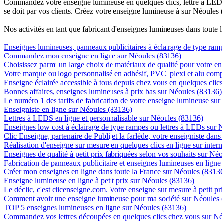
Commandez votre enseigne lumineuse en quelques clics, lettre à LED, 
se doit par vos clients. Créez votre enseigne lumineuse à sur Néoules 
Nos activités en tant que fabricant d'enseignes lumineuses dans toute 
Enseignes lumineuses, panneaux publicitaires à éclairage de type ra
Commandez mon enseigne en ligne sur Néoules (83136)
Choisissez parmi un large choix de matériaux de qualité pour votre 
Votre marque ou logo personnalisé en adhésif, PVC, plexi et alu com
Enseigne éclairée accessible à tous depuis chez vous en quelques cli
Bonnes affaires, enseignes lumineuses à prix bas sur Néoules (83136)
Le numéro 1 des tarifs de fabrication de votre enseigne lumineuse sur
Enseigniste en ligne sur Néoules (83136)
Lettres à LEDS en ligne et personnalisable sur Néoules (83136)
Enseignes low cost à éclairage de type rampes ou lettres à LEDs sur
Clic Enseigne, partenaire de Publijet la farlède, votre enseigniste da
Réalisation d'enseigne sur mesure en quelques clics en ligne sur inter
Enseignes de qualité à petit prix fabriquées selon vos souhaits sur Né
Fabrication de panneaux publicitaire et enseignes lumineuses en lign
Créer mon enseignes en ligne dans toute la France sur Néoules (8313
Enseigne lumineuse en ligne à petit prix sur Néoules (83136)
Le déclic, c'est clicenseigne.com. Votre enseigne sur mesure à petit p
Comment avoir une enseigne lumineuse pour ma société sur Néoules
TOP 5 enseignes lumineuses en ligne sur Néoules (83136)
Commandez vos lettres découpées en quelques clics chez vous sur N