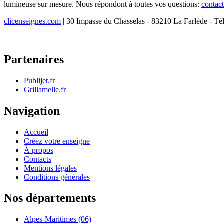
lumineuse sur mesure. Nous répondont à toutes vos questions:
contac
clicenseignes.com
| 30 Impasse du Chasselas - 83210 La Farlède - Té
Partenaires
Publijet.fr
Grillamelle.fr
Navigation
Accueil
Créez votre enseigne
À propos
Contacts
Mentions légales
Conditions générales
Nos départements
Alpes-Maritimes (06)