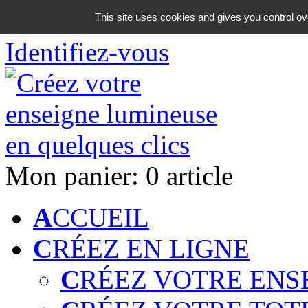
06 18 42 08 59
This site uses cookies and gives you control ov
Identifiez-vous
Mon panier:
0 article
A
CCUEIL
C
RÉEZ EN LIGNE
C
RÉEZ VOTRE ENS