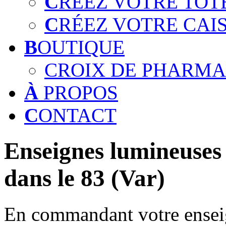
C
RÉEZ VOTRE TOT
C
RÉEZ VOTRE CAI
B
OUTIQUE
CROIX DE PHARMA
À
PROPOS
C
ONTACT
Enseignes lumineuses 
dans le 83 (Var)
En commandant votre enseig