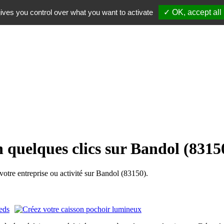
ives you control over what you want to activate
✓ OK, accept all
n quelques clics sur Bandol (8315
tre entreprise ou activité sur Bandol (83150).