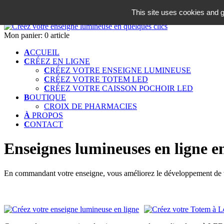
06 18 42 08 59
This site uses cookies and g
Identifiez-vous
Mon panier:
0 article
A
CCUEIL
C
RÉEZ EN LIGNE
C
RÉEZ VOTRE ENSEIGNE LUMINEUSE
C
RÉEZ VOTRE TOTEM LED
C
RÉEZ VOTRE CAISSON POCHOIR LED
B
OUTIQUE
CROIX DE PHARMACIES
À
PROPOS
C
ONTACT
Enseignes lumineuses en ligne e
En commandant votre enseigne, vous améliorez le développement de vo