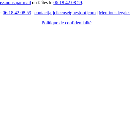
tez-nous par mail
ou faîtes le
06 18 42 08 59
.
l:
06 18 42 08 59
|
contact[at]clicenseignes[dot]com
|
Mentions légales
Politique de confidentialité