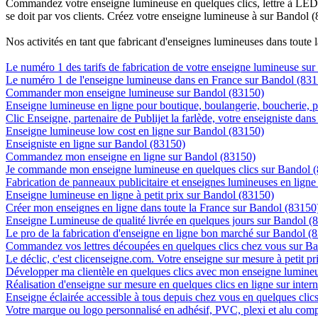
Commandez votre enseigne lumineuse en quelques clics, lettre à LED, 
se doit par vos clients. Créez votre enseigne lumineuse à sur Bandol (
Nos activités en tant que fabricant d'enseignes lumineuses dans toute 
Le numéro 1 des tarifs de fabrication de votre enseigne lumineuse sur
Le numéro 1 de l'enseigne lumineuse dans en France sur Bandol (831
Commander mon enseigne lumineuse sur Bandol (83150)
Enseigne lumineuse en ligne pour boutique, boulangerie, boucherie, pa
Clic Enseigne, partenaire de Publijet la farlède, votre enseigniste da
Enseigne lumineuse low cost en ligne sur Bandol (83150)
Enseigniste en ligne sur Bandol (83150)
Commandez mon enseigne en ligne sur Bandol (83150)
Je commande mon enseigne lumineuse en quelques clics sur Bandol 
Fabrication de panneaux publicitaire et enseignes lumineuses en lign
Enseigne lumineuse en ligne à petit prix sur Bandol (83150)
Créer mon enseignes en ligne dans toute la France sur Bandol (83150
Enseigne Lumineuse de qualité livrée en quelques jours sur Bandol (
Le pro de la fabrication d'enseigne en ligne bon marché sur Bandol (
Commandez vos lettres découpées en quelques clics chez vous sur B
Le déclic, c'est clicenseigne.com. Votre enseigne sur mesure à petit p
Développer ma clientèle en quelques clics avec mon enseigne lumineu
Réalisation d'enseigne sur mesure en quelques clics en ligne sur inter
Enseigne éclairée accessible à tous depuis chez vous en quelques cli
Votre marque ou logo personnalisé en adhésif, PVC, plexi et alu com