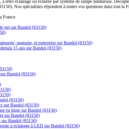
à rétro éclairage ou éclairée par système de rampe lumineuse. Décuplez
83150). Nos spécialistes répondent à toutes vos questions dans tout la F
la France.
 le net sur Bandol (83150)
50)
tisserie, magasin, et entreprise sur Bandol (83150)
ns depuis 15 ans sur Bandol (83150)
(83150)
e sur Bandol (83150)
)
83150)
83150)
andol (83150)
rix sur Bandol (83150)
se en ligne sur Bandol (83150)
net sur Bandol (83150)
cs sur Bandol (83150)
posite à éclairage à LED sur Bandol (83150)