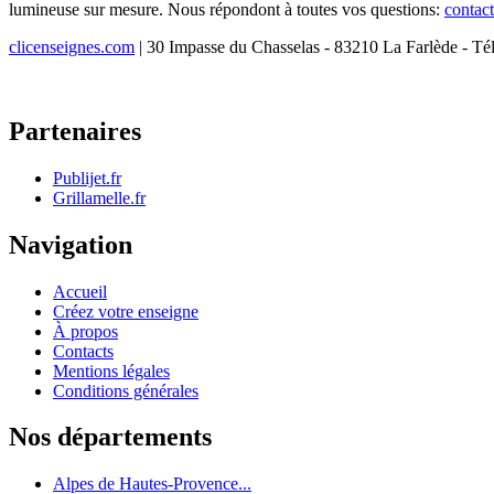
lumineuse sur mesure. Nous répondont à toutes vos questions:
contac
clicenseignes.com
| 30 Impasse du Chasselas - 83210 La Farlède - Té
Partenaires
Publijet.fr
Grillamelle.fr
Navigation
Accueil
Créez votre enseigne
À propos
Contacts
Mentions légales
Conditions générales
Nos départements
Alpes de Hautes-Provence...