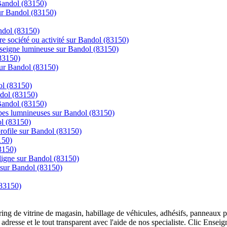
 Bandol (83150)
sur Bandol (83150)
andol (83150)
re société ou activité sur Bandol (83150)
enseigne lumineuse sur Bandol (83150)
83150)
sur Bandol (83150)
dol (83150)
ndol (83150)
 Bandol (83150)
mpes lumnineuses sur Bandol (83150)
ol (83150)
 profile sur Bandol (83150)
150)
3150)
igne sur Bandol (83150)
 sur Bandol (83150)
(83150)
overing de vitrine de magasin, habillage de véhicules, adhésifs, panneau
 adresse et le tout transparent avec l'aide de nos specialiste. Clic Ense