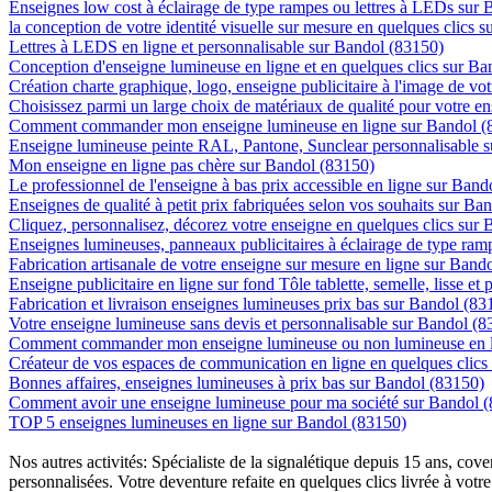
Enseignes low cost à éclairage de type rampes ou lettres à LEDs sur
la conception de votre identité visuelle sur mesure en quelques clics 
Lettres à LEDS en ligne et personnalisable sur Bandol (83150)
Conception d'enseigne lumineuse en ligne et en quelques clics sur B
Création charte graphique, logo, enseigne publicitaire à l'image de vot
Choisissez parmi un large choix de matériaux de qualité pour votre 
Comment commander mon enseigne lumineuse en ligne sur Bandol (
Enseigne lumineuse peinte RAL, Pantone, Sunclear personnalisable 
Mon enseigne en ligne pas chère sur Bandol (83150)
Le professionnel de l'enseigne à bas prix accessible en ligne sur Ban
Enseignes de qualité à petit prix fabriquées selon vos souhaits sur Ba
Cliquez, personnalisez, décorez votre enseigne en quelques clics sur
Enseignes lumineuses, panneaux publicitaires à éclairage de type ra
Fabrication artisanale de votre enseigne sur mesure en ligne sur Band
Enseigne publicitaire en ligne sur fond Tôle tablette, semelle, lisse et
Fabrication et livraison enseignes lumineuses prix bas sur Bandol (83
Votre enseigne lumineuse sans devis et personnalisable sur Bandol (8
Comment commander mon enseigne lumineuse ou non lumineuse en l
Créateur de vos espaces de communication en ligne en quelques clics
Bonnes affaires, enseignes lumineuses à prix bas sur Bandol (83150)
Comment avoir une enseigne lumineuse pour ma société sur Bandol 
TOP 5 enseignes lumineuses en ligne sur Bandol (83150)
Nos autres activités: Spécialiste de la signalétique depuis 15 ans, c
personnalisées. Votre deventure refaite en quelques clics livrée à votre