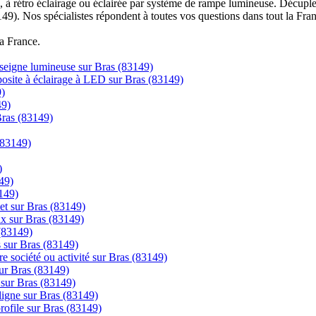
à rétro éclairage ou éclairée par système de rampe lumineuse. Décuplez
149). Nos spécialistes répondent à toutes vos questions dans tout la Fra
la France.
nseigne lumineuse sur Bras (83149)
posite à éclairage à LED sur Bras (83149)
9)
49)
Bras (83149)
(83149)
)
49)
149)
net sur Bras (83149)
rix sur Bras (83149)
 (83149)
s sur Bras (83149)
re société ou activité sur Bras (83149)
ur Bras (83149)
 sur Bras (83149)
gne sur Bras (83149)
profile sur Bras (83149)