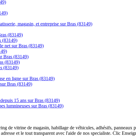
149)
149)
tisserie, magasin, et entreprise sur Bras (83149)
Bras (83149)
as (83149)
le net sur Bras (83149)
149)
sur Bras (83149)
as (83149)
as (83149)
se en ligne sur Bras (83149)
 sur Bras (83149)
s depuis 15 ans sur Bras (83149)
mpes lumnineuses sur Bras (83149)
overing de vitrine de magasin, habillage de véhicules, adhésifs, panneau
 adresse et le tout transparent avec l'aide de nos specialiste. Clic Ense