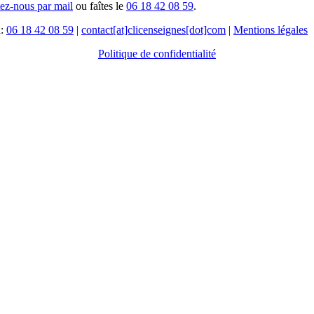
tez-nous par mail
ou faîtes le
06 18 42 08 59
.
l:
06 18 42 08 59
|
contact[at]clicenseignes[dot]com
|
Mentions légales
Politique de confidentialité