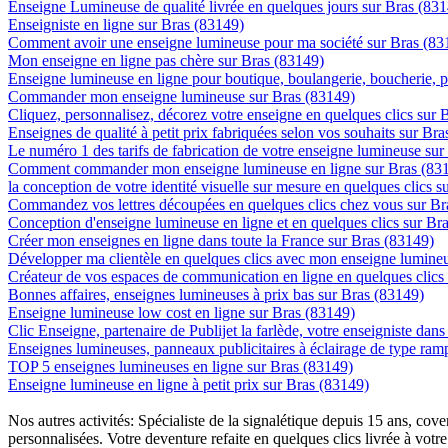
Enseigne Lumineuse de qualité livrée en quelques jours sur Bras (83
Enseigniste en ligne sur Bras (83149)
Comment avoir une enseigne lumineuse pour ma société sur Bras (83
Mon enseigne en ligne pas chère sur Bras (83149)
Enseigne lumineuse en ligne pour boutique, boulangerie, boucherie, pa
Commander mon enseigne lumineuse sur Bras (83149)
Cliquez, personnalisez, décorez votre enseigne en quelques clics sur 
Enseignes de qualité à petit prix fabriquées selon vos souhaits sur Br
Le numéro 1 des tarifs de fabrication de votre enseigne lumineuse sur 
Comment commander mon enseigne lumineuse en ligne sur Bras (83
la conception de votre identité visuelle sur mesure en quelques clics 
Commandez vos lettres découpées en quelques clics chez vous sur Br
Conception d'enseigne lumineuse en ligne et en quelques clics sur Br
Créer mon enseignes en ligne dans toute la France sur Bras (83149)
Développer ma clientèle en quelques clics avec mon enseigne lumineu
Créateur de vos espaces de communication en ligne en quelques clics
Bonnes affaires, enseignes lumineuses à prix bas sur Bras (83149)
Enseigne lumineuse low cost en ligne sur Bras (83149)
Clic Enseigne, partenaire de Publijet la farlède, votre enseigniste dan
Enseignes lumineuses, panneaux publicitaires à éclairage de type ra
TOP 5 enseignes lumineuses en ligne sur Bras (83149)
Enseigne lumineuse en ligne à petit prix sur Bras (83149)
Nos autres activités: Spécialiste de la signalétique depuis 15 ans, c
personnalisées. Votre deventure refaite en quelques clics livrée à votre