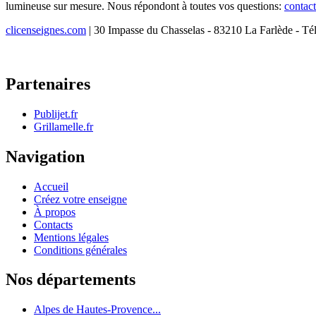
lumineuse sur mesure. Nous répondont à toutes vos questions:
contac
clicenseignes.com
| 30 Impasse du Chasselas - 83210 La Farlède - Té
Partenaires
Publijet.fr
Grillamelle.fr
Navigation
Accueil
Créez votre enseigne
À propos
Contacts
Mentions légales
Conditions générales
Nos départements
Alpes de Hautes-Provence...