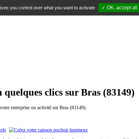
ives you control over what you want to activate
✓ OK, accept all
 quelques clics sur Bras (83149)
tre entreprise ou activité sur Bras (83149).