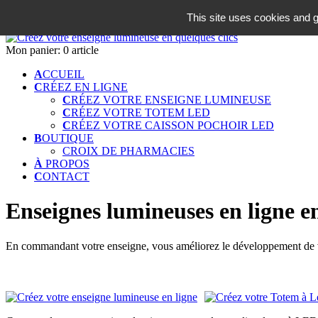
06 18 42 08 59
This site uses cookies and g
Identifiez-vous
Mon panier:
0 article
A
CCUEIL
C
RÉEZ EN LIGNE
C
RÉEZ VOTRE ENSEIGNE LUMINEUSE
C
RÉEZ VOTRE TOTEM LED
C
RÉEZ VOTRE CAISSON POCHOIR LED
B
OUTIQUE
CROIX DE PHARMACIES
À
PROPOS
C
ONTACT
Enseignes lumineuses en ligne en
En commandant votre enseigne, vous améliorez le développement de vo