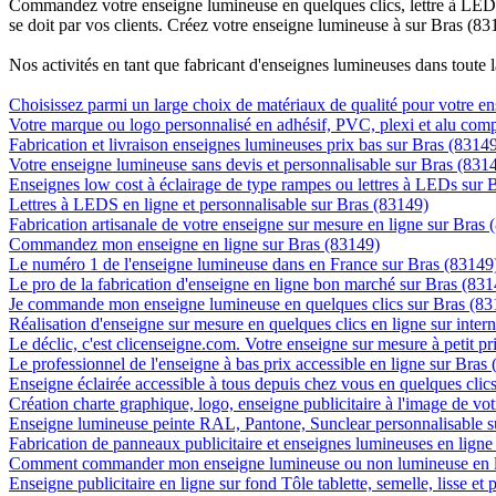
Commandez votre enseigne lumineuse en quelques clics, lettre à LED, 
se doit par vos clients. Créez votre enseigne lumineuse à sur Bras (83
Nos activités en tant que fabricant d'enseignes lumineuses dans toute 
Choisissez parmi un large choix de matériaux de qualité pour votre e
Votre marque ou logo personnalisé en adhésif, PVC, plexi et alu com
Fabrication et livraison enseignes lumineuses prix bas sur Bras (8314
Votre enseigne lumineuse sans devis et personnalisable sur Bras (831
Enseignes low cost à éclairage de type rampes ou lettres à LEDs sur 
Lettres à LEDS en ligne et personnalisable sur Bras (83149)
Fabrication artisanale de votre enseigne sur mesure en ligne sur Bras 
Commandez mon enseigne en ligne sur Bras (83149)
Le numéro 1 de l'enseigne lumineuse dans en France sur Bras (83149
Le pro de la fabrication d'enseigne en ligne bon marché sur Bras (831
Je commande mon enseigne lumineuse en quelques clics sur Bras (83
Réalisation d'enseigne sur mesure en quelques clics en ligne sur inter
Le déclic, c'est clicenseigne.com. Votre enseigne sur mesure à petit p
Le professionnel de l'enseigne à bas prix accessible en ligne sur Bras
Enseigne éclairée accessible à tous depuis chez vous en quelques clic
Création charte graphique, logo, enseigne publicitaire à l'image de vot
Enseigne lumineuse peinte RAL, Pantone, Sunclear personnalisable s
Fabrication de panneaux publicitaire et enseignes lumineuses en ligne
Comment commander mon enseigne lumineuse ou non lumineuse en li
Enseigne publicitaire en ligne sur fond Tôle tablette, semelle, lisse et 