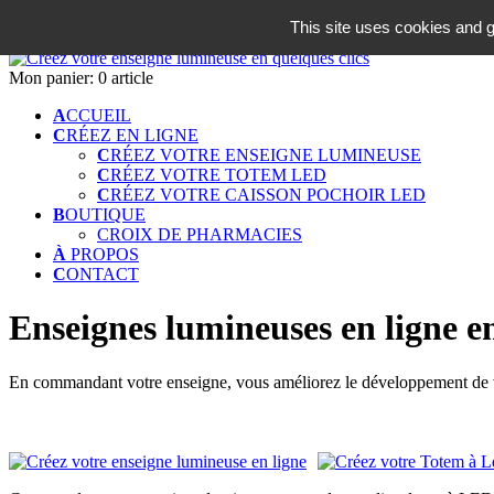
06 18 42 08 59
This site uses cookies and g
Identifiez-vous
Mon panier:
0 article
A
CCUEIL
C
RÉEZ EN LIGNE
C
RÉEZ VOTRE ENSEIGNE LUMINEUSE
C
RÉEZ VOTRE TOTEM LED
C
RÉEZ VOTRE CAISSON POCHOIR LED
B
OUTIQUE
CROIX DE PHARMACIES
À
PROPOS
C
ONTACT
Enseignes lumineuses en ligne en
En commandant votre enseigne, vous améliorez le développement de vot