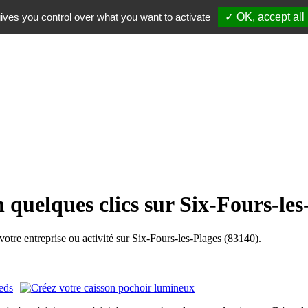
ives you control over what you want to activate
✓ OK, accept all
 quelques clics sur Six-Fours-les
re entreprise ou activité sur Six-Fours-les-Plages (83140).