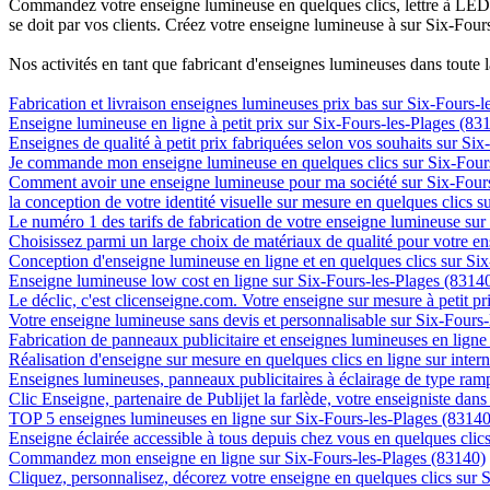
Commandez votre enseigne lumineuse en quelques clics, lettre à LED, 
se doit par vos clients. Créez votre enseigne lumineuse à sur Six-Four
Nos activités en tant que fabricant d'enseignes lumineuses dans toute 
Fabrication et livraison enseignes lumineuses prix bas sur Six-Fours-
Enseigne lumineuse en ligne à petit prix sur Six-Fours-les-Plages (83
Enseignes de qualité à petit prix fabriquées selon vos souhaits sur Si
Je commande mon enseigne lumineuse en quelques clics sur Six-Four
Comment avoir une enseigne lumineuse pour ma société sur Six-Fours
la conception de votre identité visuelle sur mesure en quelques clics 
Le numéro 1 des tarifs de fabrication de votre enseigne lumineuse sur 
Choisissez parmi un large choix de matériaux de qualité pour votre e
Conception d'enseigne lumineuse en ligne et en quelques clics sur Si
Enseigne lumineuse low cost en ligne sur Six-Fours-les-Plages (8314
Le déclic, c'est clicenseigne.com. Votre enseigne sur mesure à petit p
Votre enseigne lumineuse sans devis et personnalisable sur Six-Fours
Fabrication de panneaux publicitaire et enseignes lumineuses en ligne
Réalisation d'enseigne sur mesure en quelques clics en ligne sur inter
Enseignes lumineuses, panneaux publicitaires à éclairage de type ram
Clic Enseigne, partenaire de Publijet la farlède, votre enseigniste da
TOP 5 enseignes lumineuses en ligne sur Six-Fours-les-Plages (83140
Enseigne éclairée accessible à tous depuis chez vous en quelques clic
Commandez mon enseigne en ligne sur Six-Fours-les-Plages (83140)
Cliquez, personnalisez, décorez votre enseigne en quelques clics sur 