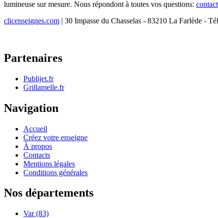
lumineuse sur mesure. Nous répondont à toutes vos questions:
contac
clicenseignes.com
| 30 Impasse du Chasselas - 83210 La Farlède - Té
Partenaires
Publijet.fr
Grillamelle.fr
Navigation
Accueil
Créez votre enseigne
À propos
Contacts
Mentions légales
Conditions générales
Nos départements
Var (83)