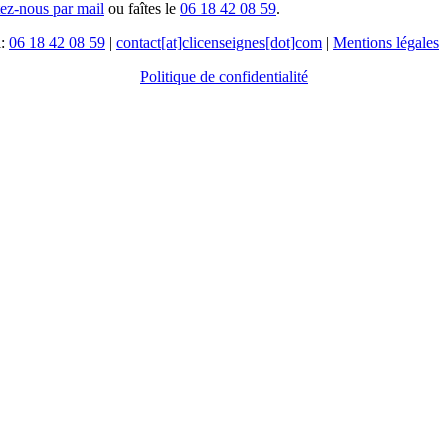
tez-nous par mail
ou faîtes le
06 18 42 08 59
.
l:
06 18 42 08 59
|
contact[at]clicenseignes[dot]com
|
Mentions légales
Politique de confidentialité