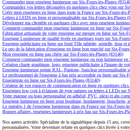
Commander mon enseigne lumineuse sur Six-Fours-les-Plages (8314
Commandez vos lettres découpées en quelques clics chez vous sur Si
Créer mon enseignes en ligne dans toute la France sur Six-Fours-les-
Lettres à LEDS en ligne et personnalisable sur Six-Fours-les-Plages 
Développer ma clientèle en quelques clics avec mon enseigne lumineu
Comment commander mon enseigne lumineuse en ligne sur Six-Fours
Fabrication artisanale de votre enseigne sur mesure en ligne sur Six-
Enseigne Lumineuse de qualité livrée en quelques jours sur Six-Fours
Enseigne publicitaire en ligne sur fond Tôle tablette, semelle, lisse et
Le pro de la fabrication d'enseigne en ligne bon marché sur Six-Fours
Mon enseigne en ligne pas chère sur Six-Fours-les-Plages (83140)
Comment commander mon enseigne lumineuse ou non lumineuse en lig
Création charte graphique, logo, enseigne publicitaire à l'image de vot
Enseigne lumineuse peinte RAL, Pantone, Sunclear personnalisable s
Le professionnel de l'enseigne à bas prix accessible en ligne sur Six-
Enseigniste en ligne sur Six-Fours-les-Plages (83140)
Créateur de vos espaces de communication en ligne en quelques clics 
Enseignes low cost à éclairage de type rampes ou lettres à LEDs sur 
Votre marque ou logo personnalisé en adhésif, PVC, plexi et alu comp
Enseigne lumineuse en ligne pour boutique, boulangerie, boucherie, pa
Le numéro 1 de l'enseigne lumineuse dans en France sur Six-Fours-le
Bonnes affaires, enseignes lumineuses à prix bas sur Six-Fours-les-P
Nos autres activités: Spécialiste de la signalétique depuis 15 ans, c
personnalisées. Votre deventure refaite en quelques clics livrée à votre