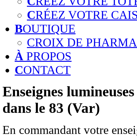
C
RÉEZ VOTRE TOT
C
RÉEZ VOTRE CAI
B
OUTIQUE
CROIX DE PHARMA
À
PROPOS
C
ONTACT
Enseignes lumineuses 
dans le 83 (Var)
En commandant votre enseig