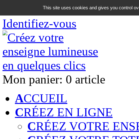
06 18 42 08 59
This site uses cookies and gives you control ov
Identifiez-vous
Mon panier:
0 article
A
CCUEIL
C
RÉEZ EN LIGNE
C
RÉEZ VOTRE ENS