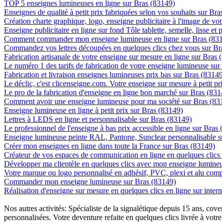
TOP 5 enseignes lumineuses en ligne sur Bras (83149)
Enseignes de qualité à petit prix fabriquées selon vos souhaits sur Br
Création charte graphique, logo, enseigne publicitaire à l'image de vot
Enseigne publicitaire en ligne sur fond Tôle tablette, semelle, lisse et 
Comment commander mon enseigne lumineuse en ligne sur Bras (83
Commandez vos lettres découpées en quelques clics chez vous sur Br
Fabrication artisanale de votre enseigne sur mesure en ligne sur Bras 
Le numéro 1 des tarifs de fabrication de votre enseigne lumineuse sur 
Fabrication et livraison enseignes lumineuses prix bas sur Bras (8314
Le déclic, c'est clicenseigne.com. Votre enseigne sur mesure à petit p
Le pro de la fabrication d'enseigne en ligne bon marché sur Bras (831
Comment avoir une enseigne lumineuse pour ma société sur Bras (83
Enseigne lumineuse en ligne à petit prix sur Bras (83149)
Lettres à LEDS en ligne et personnalisable sur Bras (83149)
Le professionnel de l'enseigne à bas prix accessible en ligne sur Bras
Enseigne lumineuse peinte RAL, Pantone, Sunclear personnalisable s
Créer mon enseignes en ligne dans toute la France sur Bras (83149)
Créateur de vos espaces de communication en ligne en quelques clics
Développer ma clientèle en quelques clics avec mon enseigne lumineu
Votre marque ou logo personnalisé en adhésif, PVC, plexi et alu com
Commander mon enseigne lumineuse sur Bras (83149)
Réalisation d'enseigne sur mesure en quelques clics en ligne sur inter
Nos autres activités: Spécialiste de la signalétique depuis 15 ans, c
personnalisées. Votre deventure refaite en quelques clics livrée à votre