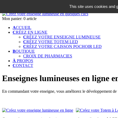
06 18 42 08 59
This site uses cookies and g
Identifiez-vous
Mon panier:
0 article
A
CCUEIL
C
RÉEZ EN LIGNE
C
RÉEZ VOTRE ENSEIGNE LUMINEUSE
C
RÉEZ VOTRE TOTEM LED
C
RÉEZ VOTRE CAISSON POCHOIR LED
B
OUTIQUE
CROIX DE PHARMACIES
À
PROPOS
C
ONTACT
Enseignes lumineuses en ligne en
En commandant votre enseigne, vous améliorez le développement de vo