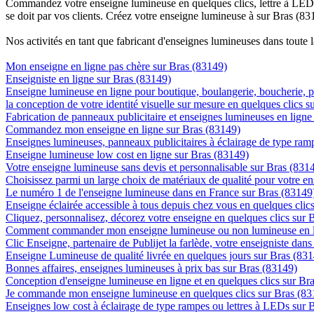
Commandez votre enseigne lumineuse en quelques clics, lettre à LED, 
se doit par vos clients. Créez votre enseigne lumineuse à sur Bras (83
Nos activités en tant que fabricant d'enseignes lumineuses dans toute 
Mon enseigne en ligne pas chère sur Bras (83149)
Enseigniste en ligne sur Bras (83149)
Enseigne lumineuse en ligne pour boutique, boulangerie, boucherie, pa
la conception de votre identité visuelle sur mesure en quelques clics 
Fabrication de panneaux publicitaire et enseignes lumineuses en ligne
Commandez mon enseigne en ligne sur Bras (83149)
Enseignes lumineuses, panneaux publicitaires à éclairage de type ra
Enseigne lumineuse low cost en ligne sur Bras (83149)
Votre enseigne lumineuse sans devis et personnalisable sur Bras (831
Choisissez parmi un large choix de matériaux de qualité pour votre e
Le numéro 1 de l'enseigne lumineuse dans en France sur Bras (83149
Enseigne éclairée accessible à tous depuis chez vous en quelques clic
Cliquez, personnalisez, décorez votre enseigne en quelques clics sur 
Comment commander mon enseigne lumineuse ou non lumineuse en li
Clic Enseigne, partenaire de Publijet la farlède, votre enseigniste dan
Enseigne Lumineuse de qualité livrée en quelques jours sur Bras (83
Bonnes affaires, enseignes lumineuses à prix bas sur Bras (83149)
Conception d'enseigne lumineuse en ligne et en quelques clics sur Br
Je commande mon enseigne lumineuse en quelques clics sur Bras (83
Enseignes low cost à éclairage de type rampes ou lettres à LEDs sur 