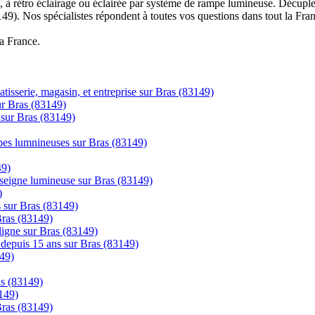
à rétro éclairage ou éclairée par système de rampe lumineuse. Décuplez
149). Nos spécialistes répondent à toutes vos questions dans tout la Fra
la France.
tisserie, magasin, et entreprise sur Bras (83149)
sur Bras (83149)
 sur Bras (83149)
mpes lumnineuses sur Bras (83149)
49)
nseigne lumineuse sur Bras (83149)
)
s sur Bras (83149)
Bras (83149)
gne sur Bras (83149)
s depuis 15 ans sur Bras (83149)
149)
as (83149)
149)
Bras (83149)