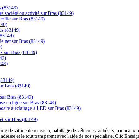
as (83149)
re société ou activité sur Bras (83149)
profile sur Bras (83149)
149)
as (83149)
(83149)
le net sur Bras (83149)
9)
rix sur Bras (83149)
49)
149)
 (83149)
ur Bras (83149)
 sur Bras (83149)
se en ligne sur Bras (83149)
posite à éclairage à LED sur Bras (83149)
net sur Bras (83149)
overing de vitrine de magasin, habillage de véhicules, adhésifs, panneau
 adresse et le tout transparent avec l'aide de nos specialiste. Clic Ense