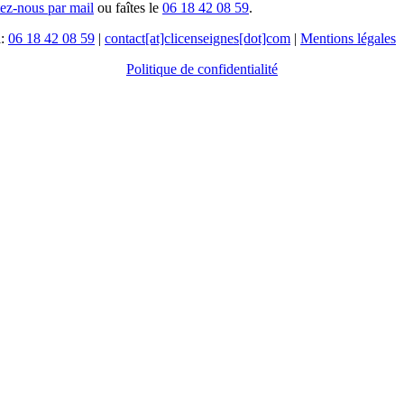
tez-nous par mail
ou faîtes le
06 18 42 08 59
.
l:
06 18 42 08 59
|
contact[at]clicenseignes[dot]com
|
Mentions légales
Politique de confidentialité