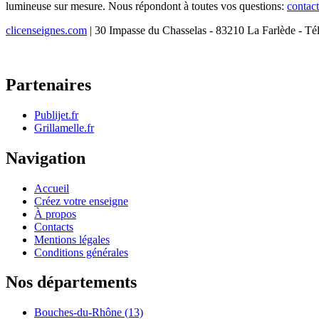
lumineuse sur mesure. Nous répondont à toutes vos questions:
contac
clicenseignes.com
| 30 Impasse du Chasselas - 83210 La Farlède - Té
Partenaires
Publijet.fr
Grillamelle.fr
Navigation
Accueil
Créez votre enseigne
À propos
Contacts
Mentions légales
Conditions générales
Nos départements
Bouches-du-Rhône (13)