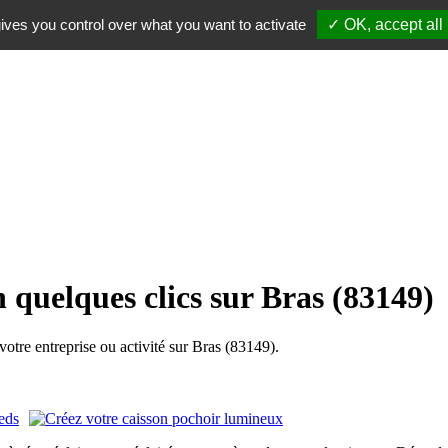
ives you control over what you want to activate
✓ OK, accept all
 quelques clics sur Bras (83149)
tre entreprise ou activité sur Bras (83149).