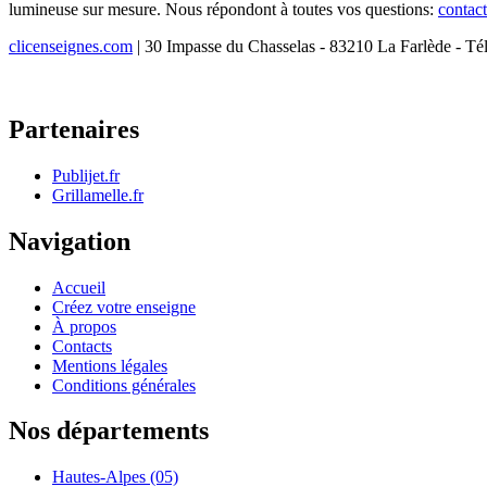
lumineuse sur mesure. Nous répondont à toutes vos questions:
contac
clicenseignes.com
| 30 Impasse du Chasselas - 83210 La Farlède - Té
Partenaires
Publijet.fr
Grillamelle.fr
Navigation
Accueil
Créez votre enseigne
À propos
Contacts
Mentions légales
Conditions générales
Nos départements
Hautes-Alpes (05)