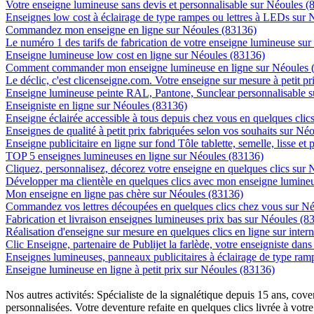
Votre enseigne lumineuse sans devis et personnalisable sur Néoules (
Enseignes low cost à éclairage de type rampes ou lettres à LEDs sur
Commandez mon enseigne en ligne sur Néoules (83136)
Le numéro 1 des tarifs de fabrication de votre enseigne lumineuse sur
Enseigne lumineuse low cost en ligne sur Néoules (83136)
Comment commander mon enseigne lumineuse en ligne sur Néoules 
Le déclic, c'est clicenseigne.com. Votre enseigne sur mesure à petit p
Enseigne lumineuse peinte RAL, Pantone, Sunclear personnalisable 
Enseigniste en ligne sur Néoules (83136)
Enseigne éclairée accessible à tous depuis chez vous en quelques cli
Enseignes de qualité à petit prix fabriquées selon vos souhaits sur Né
Enseigne publicitaire en ligne sur fond Tôle tablette, semelle, lisse et
TOP 5 enseignes lumineuses en ligne sur Néoules (83136)
Cliquez, personnalisez, décorez votre enseigne en quelques clics sur
Développer ma clientèle en quelques clics avec mon enseigne lumineu
Mon enseigne en ligne pas chère sur Néoules (83136)
Commandez vos lettres découpées en quelques clics chez vous sur N
Fabrication et livraison enseignes lumineuses prix bas sur Néoules (8
Réalisation d'enseigne sur mesure en quelques clics en ligne sur inter
Clic Enseigne, partenaire de Publijet la farlède, votre enseigniste da
Enseignes lumineuses, panneaux publicitaires à éclairage de type ra
Enseigne lumineuse en ligne à petit prix sur Néoules (83136)
Nos autres activités: Spécialiste de la signalétique depuis 15 ans, c
personnalisées. Votre deventure refaite en quelques clics livrée à votre