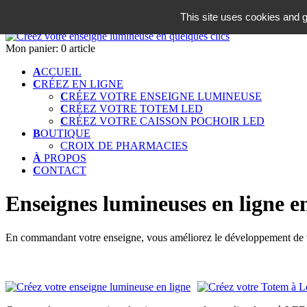
06 18 42 08 59
This site uses cookies and g
Identifiez-vous
Mon panier:
0 article
A
CCUEIL
C
RÉEZ EN LIGNE
C
RÉEZ VOTRE ENSEIGNE LUMINEUSE
C
RÉEZ VOTRE TOTEM LED
C
RÉEZ VOTRE CAISSON POCHOIR LED
B
OUTIQUE
CROIX DE PHARMACIES
À
PROPOS
C
ONTACT
Enseignes lumineuses en ligne en
En commandant votre enseigne, vous améliorez le développement de vo