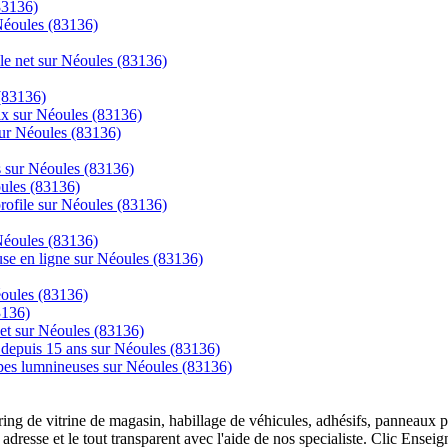
83136)
 Néoules (83136)
 le net sur Néoules (83136)
(83136)
rix sur Néoules (83136)
sur Néoules (83136)
cs sur Néoules (83136)
oules (83136)
 profile sur Néoules (83136)
 Néoules (83136)
se en ligne sur Néoules (83136)
éoules (83136)
3136)
net sur Néoules (83136)
ns depuis 15 ans sur Néoules (83136)
mpes lumnineuses sur Néoules (83136)
overing de vitrine de magasin, habillage de véhicules, adhésifs, panneau
 adresse et le tout transparent avec l'aide de nos specialiste. Clic Ense