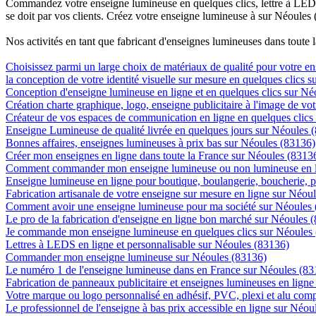
Commandez votre enseigne lumineuse en quelques clics, lettre à LED, 
se doit par vos clients. Créez votre enseigne lumineuse à sur Néoules 
Nos activités en tant que fabricant d'enseignes lumineuses dans toute 
Choisissez parmi un large choix de matériaux de qualité pour votre 
la conception de votre identité visuelle sur mesure en quelques clics 
Conception d'enseigne lumineuse en ligne et en quelques clics sur Né
Création charte graphique, logo, enseigne publicitaire à l'image de vot
Créateur de vos espaces de communication en ligne en quelques clics
Enseigne Lumineuse de qualité livrée en quelques jours sur Néoules 
Bonnes affaires, enseignes lumineuses à prix bas sur Néoules (83136)
Créer mon enseignes en ligne dans toute la France sur Néoules (8313
Comment commander mon enseigne lumineuse ou non lumineuse en l
Enseigne lumineuse en ligne pour boutique, boulangerie, boucherie, pa
Fabrication artisanale de votre enseigne sur mesure en ligne sur Néou
Comment avoir une enseigne lumineuse pour ma société sur Néoules
Le pro de la fabrication d'enseigne en ligne bon marché sur Néoules 
Je commande mon enseigne lumineuse en quelques clics sur Néoules
Lettres à LEDS en ligne et personnalisable sur Néoules (83136)
Commander mon enseigne lumineuse sur Néoules (83136)
Le numéro 1 de l'enseigne lumineuse dans en France sur Néoules (83
Fabrication de panneaux publicitaire et enseignes lumineuses en lign
Votre marque ou logo personnalisé en adhésif, PVC, plexi et alu com
Le professionnel de l'enseigne à bas prix accessible en ligne sur Néou