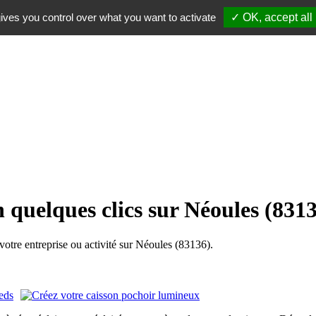
ives you control over what you want to activate
✓ OK, accept all
 quelques clics sur Néoules (831
tre entreprise ou activité sur Néoules (83136).