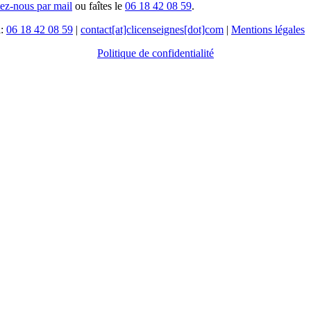
tez-nous par mail
ou faîtes le
06 18 42 08 59
.
l:
06 18 42 08 59
|
contact[at]clicenseignes[dot]com
|
Mentions légales
Politique de confidentialité