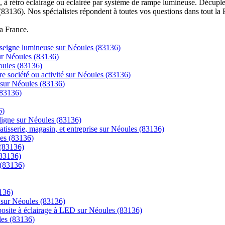
à rétro éclairage ou éclairée par système de rampe lumineuse. Décuplez
(83136). Nos spécialistes répondent à toutes vos questions dans tout la 
la France.
enseigne lumineuse sur Néoules (83136)
sur Néoules (83136)
oules (83136)
re société ou activité sur Néoules (83136)
 sur Néoules (83136)
(83136)
6)
igne sur Néoules (83136)
tisserie, magasin, et entreprise sur Néoules (83136)
les (83136)
 (83136)
(83136)
 (83136)
136)
e sur Néoules (83136)
posite à éclairage à LED sur Néoules (83136)
les (83136)