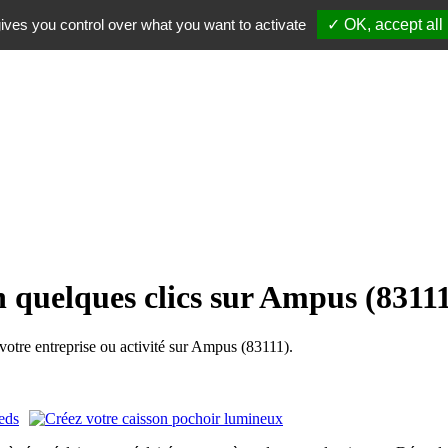
ives you control over what you want to activate
✓ OK, accept all
n quelques clics sur Ampus (8311
tre entreprise ou activité sur Ampus (83111).