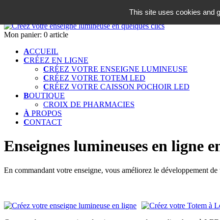
06 18 42 08 59
This site uses cookies and g
Identifiez-vous
Mon panier:
0 article
A
CCUEIL
C
RÉEZ EN LIGNE
C
RÉEZ VOTRE ENSEIGNE LUMINEUSE
C
RÉEZ VOTRE TOTEM LED
C
RÉEZ VOTRE CAISSON POCHOIR LED
B
OUTIQUE
CROIX DE PHARMACIES
À
PROPOS
C
ONTACT
Enseignes lumineuses en ligne e
En commandant votre enseigne, vous améliorez le développement de vo