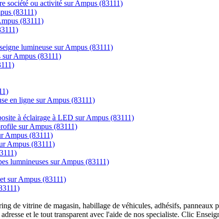
tre société ou activité sur Ampus (83111)
mpus (83111)
 Ampus (83111)
83111)
enseigne lumineuse sur Ampus (83111)
cs sur Ampus (83111)
3111)
11)
use en ligne sur Ampus (83111)
posite à éclairage à LED sur Ampus (83111)
 profile sur Ampus (83111)
 sur Ampus (83111)
sur Ampus (83111)
83111)
mpes lumnineuses sur Ampus (83111)
rnet sur Ampus (83111)
83111)
overing de vitrine de magasin, habillage de véhicules, adhésifs, panneau
 adresse et le tout transparent avec l'aide de nos specialiste. Clic Ense