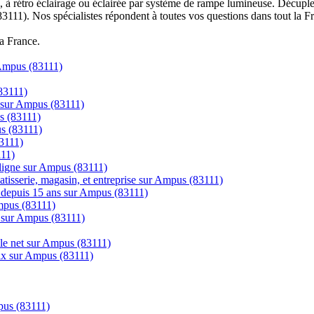
à rétro éclairage ou éclairée par système de rampe lumineuse. Décuplez
3111). Nos spécialistes répondent à toutes vos questions dans tout la F
la France.
 Ampus (83111)
83111)
s sur Ampus (83111)
us (83111)
us (83111)
83111)
111)
igne sur Ampus (83111)
tisserie, magasin, et entreprise sur Ampus (83111)
ns depuis 15 ans sur Ampus (83111)
mpus (83111)
e sur Ampus (83111)
 le net sur Ampus (83111)
prix sur Ampus (83111)
mpus (83111)