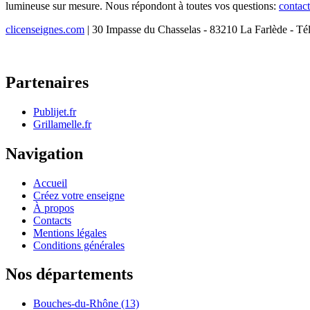
lumineuse sur mesure. Nous répondont à toutes vos questions:
contac
clicenseignes.com
| 30 Impasse du Chasselas - 83210 La Farlède - Té
Partenaires
Publijet.fr
Grillamelle.fr
Navigation
Accueil
Créez votre enseigne
À propos
Contacts
Mentions légales
Conditions générales
Nos départements
Bouches-du-Rhône (13)