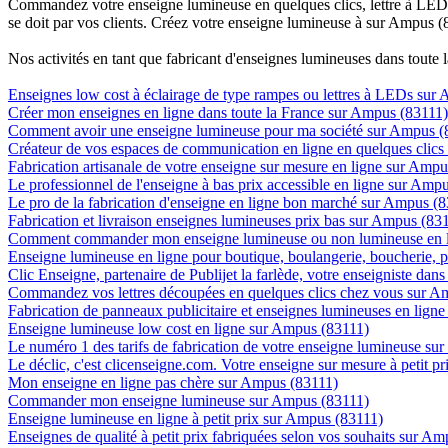
Commandez votre enseigne lumineuse en quelques clics, lettre à LED, 
se doit par vos clients. Créez votre enseigne lumineuse à sur Ampus (8
Nos activités en tant que fabricant d'enseignes lumineuses dans toute 
Enseignes low cost à éclairage de type rampes ou lettres à LEDs sur
Créer mon enseignes en ligne dans toute la France sur Ampus (83111)
Comment avoir une enseigne lumineuse pour ma société sur Ampus (
Créateur de vos espaces de communication en ligne en quelques clic
Fabrication artisanale de votre enseigne sur mesure en ligne sur Amp
Le professionnel de l'enseigne à bas prix accessible en ligne sur Amp
Le pro de la fabrication d'enseigne en ligne bon marché sur Ampus (
Fabrication et livraison enseignes lumineuses prix bas sur Ampus (83
Comment commander mon enseigne lumineuse ou non lumineuse en l
Enseigne lumineuse en ligne pour boutique, boulangerie, boucherie, pa
Clic Enseigne, partenaire de Publijet la farlède, votre enseigniste da
Commandez vos lettres découpées en quelques clics chez vous sur A
Fabrication de panneaux publicitaire et enseignes lumineuses en lign
Enseigne lumineuse low cost en ligne sur Ampus (83111)
Le numéro 1 des tarifs de fabrication de votre enseigne lumineuse sur
Le déclic, c'est clicenseigne.com. Votre enseigne sur mesure à petit 
Mon enseigne en ligne pas chère sur Ampus (83111)
Commander mon enseigne lumineuse sur Ampus (83111)
Enseigne lumineuse en ligne à petit prix sur Ampus (83111)
Enseignes de qualité à petit prix fabriquées selon vos souhaits sur A