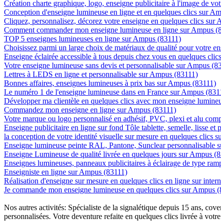
Création charte graphique, logo, enseigne publicitaire à l'image de vo
Conception d'enseigne lumineuse en ligne et en quelques clics sur A
Cliquez, personnalisez, décorez votre enseigne en quelques clics sur
Comment commander mon enseigne lumineuse en ligne sur Ampus (
TOP 5 enseignes lumineuses en ligne sur Ampus (83111)
Choisissez parmi un large choix de matériaux de qualité pour votre 
Enseigne éclairée accessible à tous depuis chez vous en quelques cli
Votre enseigne lumineuse sans devis et personnalisable sur Ampus (8
Lettres à LEDS en ligne et personnalisable sur Ampus (83111)
Bonnes affaires, enseignes lumineuses à prix bas sur Ampus (83111)
Le numéro 1 de l'enseigne lumineuse dans en France sur Ampus (831
Développer ma clientèle en quelques clics avec mon enseigne lumine
Commandez mon enseigne en ligne sur Ampus (83111)
Votre marque ou logo personnalisé en adhésif, PVC, plexi et alu com
Enseigne publicitaire en ligne sur fond Tôle tablette, semelle, lisse et
la conception de votre identité visuelle sur mesure en quelques clics
Enseigne lumineuse peinte RAL, Pantone, Sunclear personnalisable 
Enseigne Lumineuse de qualité livrée en quelques jours sur Ampus (
Enseignes lumineuses, panneaux publicitaires à éclairage de type ra
Enseigniste en ligne sur Ampus (83111)
Réalisation d'enseigne sur mesure en quelques clics en ligne sur inte
Je commande mon enseigne lumineuse en quelques clics sur Ampus (
Nos autres activités: Spécialiste de la signalétique depuis 15 ans, c
personnalisées. Votre deventure refaite en quelques clics livrée à votre