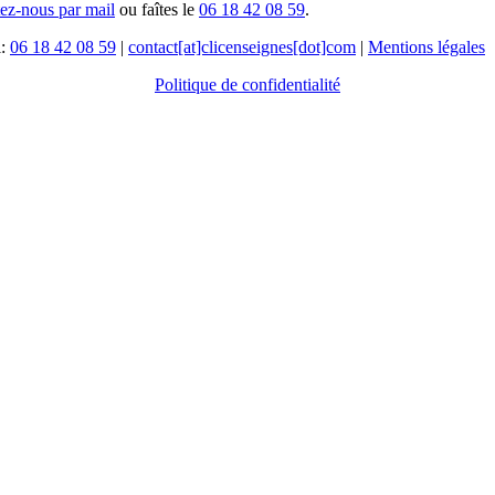
tez-nous par mail
ou faîtes le
06 18 42 08 59
.
l:
06 18 42 08 59
|
contact[at]clicenseignes[dot]com
|
Mentions légales
Politique de confidentialité