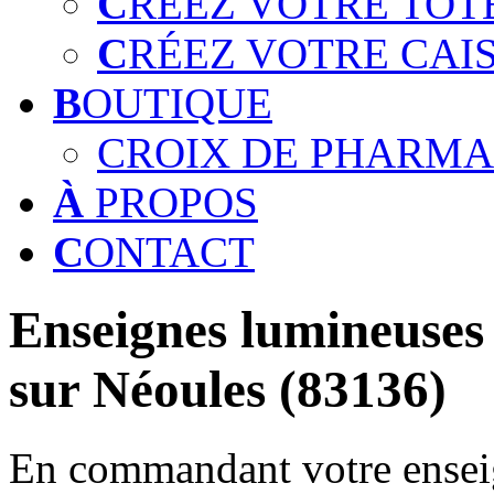
C
RÉEZ VOTRE TOT
C
RÉEZ VOTRE CAI
B
OUTIQUE
CROIX DE PHARMA
À
PROPOS
C
ONTACT
Enseignes lumineuses 
sur Néoules (83136)
En commandant votre enseig