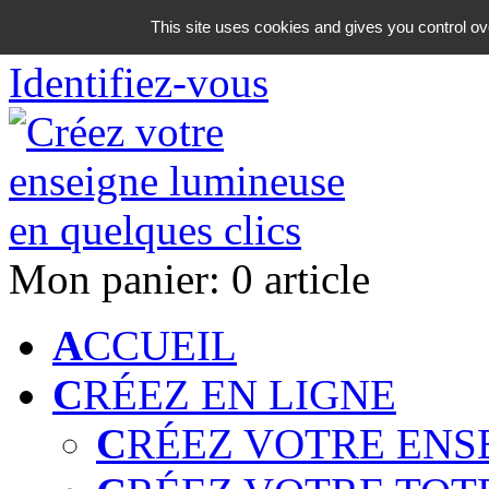
06 18 42 08 59
This site uses cookies and gives you control ov
Identifiez-vous
Mon panier:
0 article
A
CCUEIL
C
RÉEZ EN LIGNE
C
RÉEZ VOTRE ENS