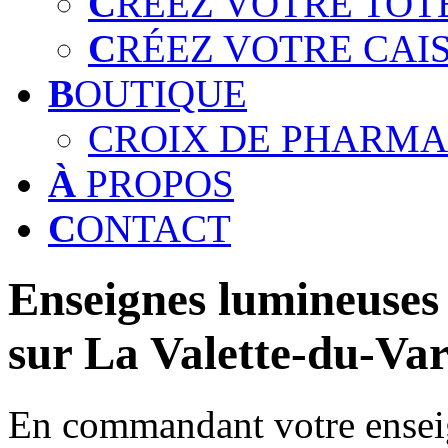
C
RÉEZ VOTRE TOT
C
RÉEZ VOTRE CAI
B
OUTIQUE
CROIX DE PHARMA
À
PROPOS
C
ONTACT
Enseignes lumineuses 
sur La Valette-du-Var
En commandant votre enseig