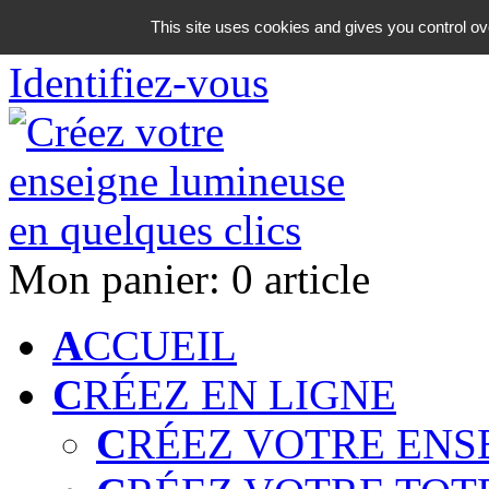
06 18 42 08 59
This site uses cookies and gives you control ov
Identifiez-vous
Mon panier:
0 article
A
CCUEIL
C
RÉEZ EN LIGNE
C
RÉEZ VOTRE ENS