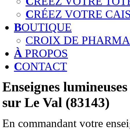
C
RÉEZ VOTRE TOT
C
RÉEZ VOTRE CAI
B
OUTIQUE
CROIX DE PHARMA
À
PROPOS
C
ONTACT
Enseignes lumineuses 
sur Le Val (83143)
En commandant votre enseig