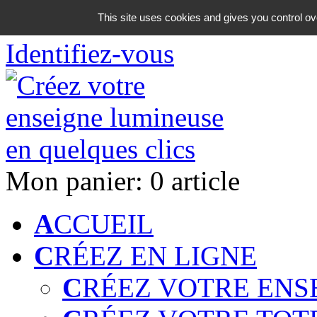
06 18 42 08 59
This site uses cookies and gives you control ov
Identifiez-vous
Mon panier:
0 article
A
CCUEIL
C
RÉEZ EN LIGNE
C
RÉEZ VOTRE ENS