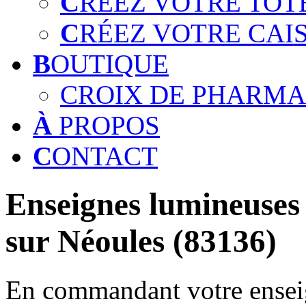
C
RÉEZ VOTRE TOT
C
RÉEZ VOTRE CAI
B
OUTIQUE
CROIX DE PHARMA
À
PROPOS
C
ONTACT
Enseignes lumineuses 
sur Néoules (83136)
En commandant votre enseig