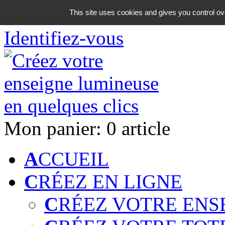
06 18 42 08 59
This site uses cookies and gives you control ov
Identifiez-vous
Mon panier:
0 article
A
CCUEIL
C
RÉEZ EN LIGNE
C
RÉEZ VOTRE ENS