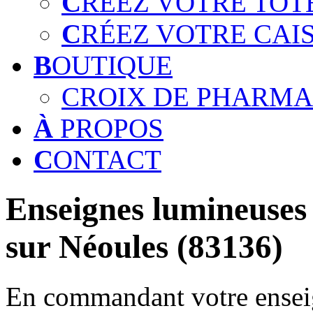
C
RÉEZ VOTRE TOT
C
RÉEZ VOTRE CAI
B
OUTIQUE
CROIX DE PHARMA
À
PROPOS
C
ONTACT
Enseignes lumineuses 
sur Néoules (83136)
En commandant votre enseig