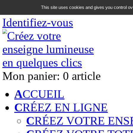
06 18 42 08 59
This site uses cookies and gives you control ov
Identifiez-vous
Mon panier:
0 article
A
CCUEIL
C
RÉEZ EN LIGNE
C
RÉEZ VOTRE ENS