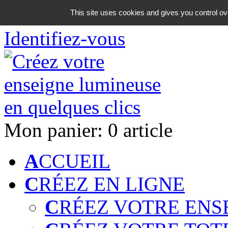
06 18 42 08 59
This site uses cookies and gives you control ov
Identifiez-vous
Mon panier:
0 article
A
CCUEIL
C
RÉEZ EN LIGNE
C
RÉEZ VOTRE ENS