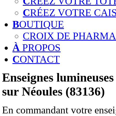
C
RÉEZ VOTRE TOT
C
RÉEZ VOTRE CAI
B
OUTIQUE
CROIX DE PHARMA
À
PROPOS
C
ONTACT
Enseignes lumineuses 
sur Néoules (83136)
En commandant votre enseig