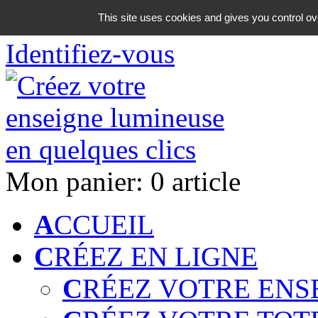
06 18 42 08 59
This site uses cookies and gives you control ov
Identifiez-vous
Mon panier:
0 article
A
CCUEIL
C
RÉEZ EN LIGNE
C
RÉEZ VOTRE ENS