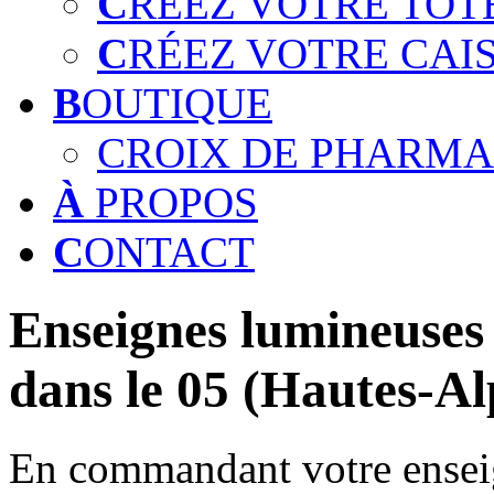
C
RÉEZ VOTRE TOT
C
RÉEZ VOTRE CAI
B
OUTIQUE
CROIX DE PHARMA
À
PROPOS
C
ONTACT
Enseignes lumineuses 
dans le 05 (Hautes-Al
En commandant votre enseig