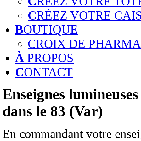
C
RÉEZ VOTRE TOT
C
RÉEZ VOTRE CAI
B
OUTIQUE
CROIX DE PHARMA
À
PROPOS
C
ONTACT
Enseignes lumineuses 
dans le 83 (Var)
En commandant votre enseig