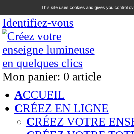
06 18 42 08 59
This site uses cookies and gives you control ov
Identifiez-vous
Mon panier:
0 article
A
CCUEIL
C
RÉEZ EN LIGNE
C
RÉEZ VOTRE ENS