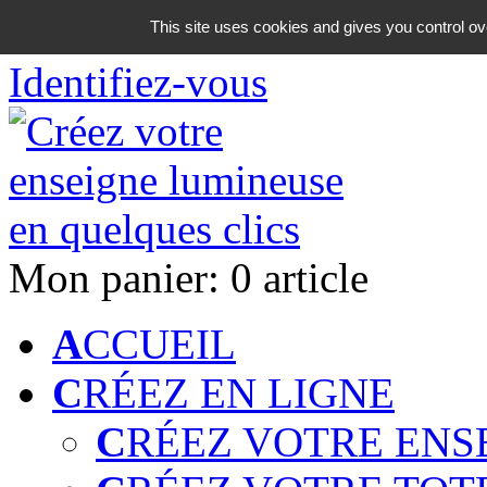
06 18 42 08 59
This site uses cookies and gives you control ov
Identifiez-vous
Mon panier:
0 article
A
CCUEIL
C
RÉEZ EN LIGNE
C
RÉEZ VOTRE ENS