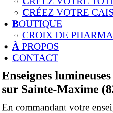
C
RÉEZ VOTRE TOT
C
RÉEZ VOTRE CAI
B
OUTIQUE
CROIX DE PHARMA
À
PROPOS
C
ONTACT
Enseignes lumineuses 
sur Sainte-Maxime (8
En commandant votre enseig