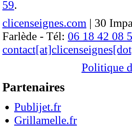
59
.
clicenseignes.com
| 30 Impa
Farlède - Tél:
06 18 42 08 
contact[at]clicenseignes[do
Politique d
Partenaires
Publijet.fr
Grillamelle.fr