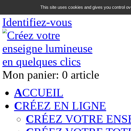
06 18 42 08 59
This site uses cookies and gives you control ov
Identifiez-vous
Mon panier:
0 article
A
CCUEIL
C
RÉEZ EN LIGNE
C
RÉEZ VOTRE ENS