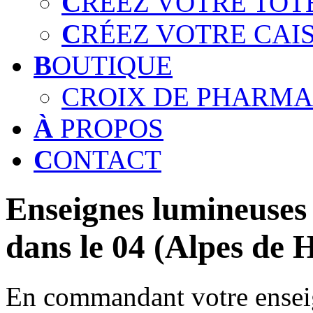
C
RÉEZ VOTRE TOT
C
RÉEZ VOTRE CAI
B
OUTIQUE
CROIX DE PHARMA
À
PROPOS
C
ONTACT
Enseignes lumineuses 
dans le 04 (Alpes de 
En commandant votre enseig