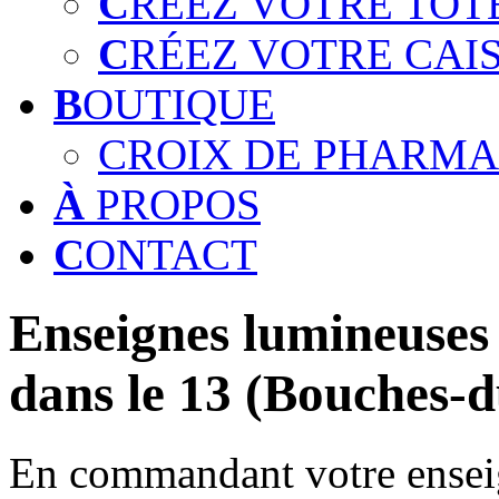
C
RÉEZ VOTRE TOT
C
RÉEZ VOTRE CAI
B
OUTIQUE
CROIX DE PHARMA
À
PROPOS
C
ONTACT
Enseignes lumineuses 
dans le 13 (Bouches-
En commandant votre enseig