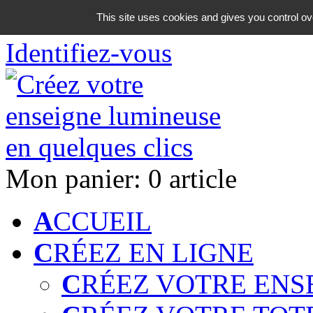
06 18 42 08 59
This site uses cookies and gives you control ov
Identifiez-vous
Mon panier:
0 article
A
CCUEIL
C
RÉEZ EN LIGNE
C
RÉEZ VOTRE ENS