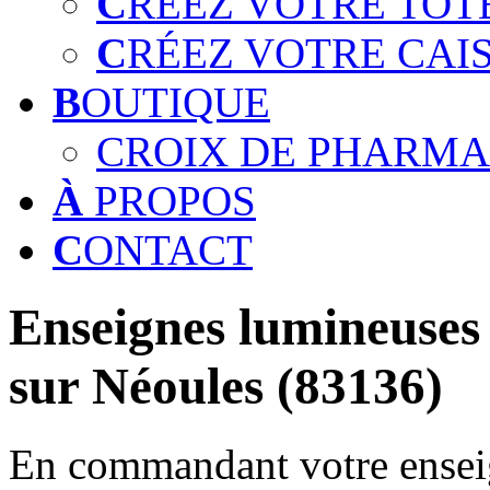
C
RÉEZ VOTRE TOT
C
RÉEZ VOTRE CAI
B
OUTIQUE
CROIX DE PHARMA
À
PROPOS
C
ONTACT
Enseignes lumineuses 
sur Néoules (83136)
En commandant votre enseig