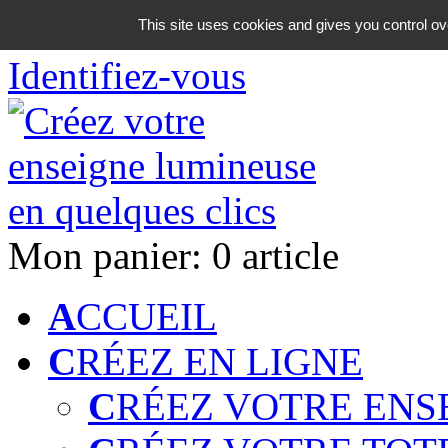
06 18 42 08 59
This site uses cookies and gives you control ov
Identifiez-vous
Mon panier:
0 article
A
CCUEIL
C
RÉEZ EN LIGNE
C
RÉEZ VOTRE ENS