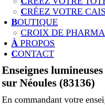
C
RÉEZ VOTRE TOT
C
RÉEZ VOTRE CAI
B
OUTIQUE
CROIX DE PHARMA
À
PROPOS
C
ONTACT
Enseignes lumineuses 
sur Néoules (83136)
En commandant votre enseig