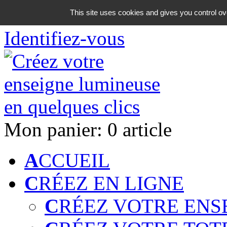
06 18 42 08 59
This site uses cookies and gives you control ov
Identifiez-vous
Mon panier:
0 article
A
CCUEIL
C
RÉEZ EN LIGNE
C
RÉEZ VOTRE ENS