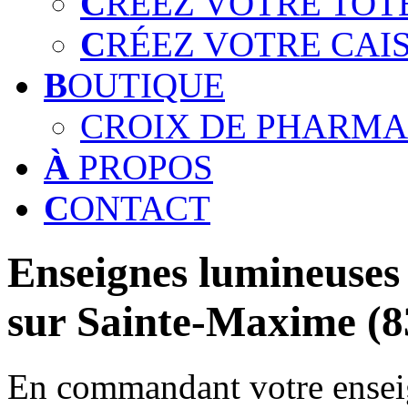
C
RÉEZ VOTRE TOT
C
RÉEZ VOTRE CAI
B
OUTIQUE
CROIX DE PHARMA
À
PROPOS
C
ONTACT
Enseignes lumineuses 
sur Sainte-Maxime (8
En commandant votre enseig