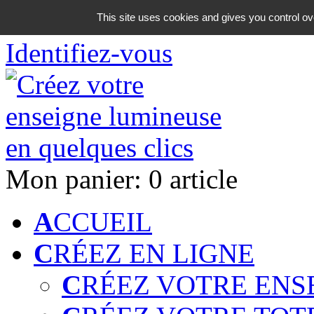
06 18 42 08 59
This site uses cookies and gives you control ov
Identifiez-vous
Mon panier:
0 article
A
CCUEIL
C
RÉEZ EN LIGNE
C
RÉEZ VOTRE ENS